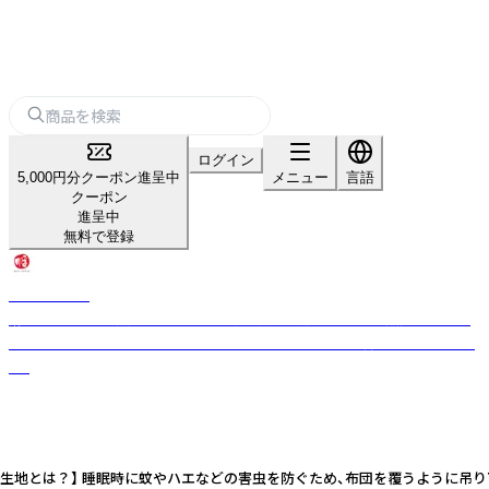
ログイン
5,000円分クーポン進呈中
メニュー
言語
クーポン
進呈中
無料で登録
BAN INOUE
麻・蚊帳などの天然素材を使った生活雑貨や衣服などを企画販売するライ
フスタイルブランド。made in 奈良で日本らしい丁寧な暮らしを提案しま
す。
生地とは？】 睡眠時に蚊やハエなどの害虫を防ぐため、布団を覆うように吊り下