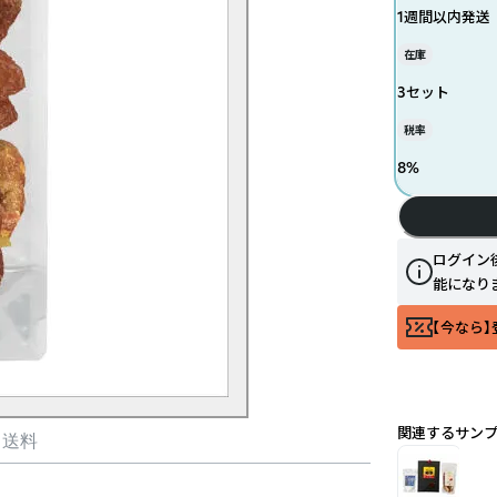
1週間以内発送
在庫
3セット
税率
8
%
ログイン
能になり
【今なら】
関連するサン
・送料