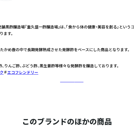
年老舗黒酢醸造場『重久盛一酢醸造場』は、「食から体の健康・美容を創る」という
ります。
たかめ壺の中で長期発酵熟成させた発酵酢をベースにした商品となります。
酢、りんご酢、ぶどう酢、黒生姜酢等様々な発酵酢を醸造しております。
ク
エコフレンドリー
さらに詳しく
このブランドのほかの商品