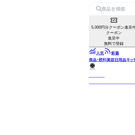
5,000円分クーポン進呈
クーポン
進呈中
無料で登録
人気
新着
食品・飲料
美容
日用品
キッ
重久本舗
創業1805年老舗黒酢醸