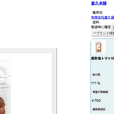
重久本舗
販売元
有限会社重久
送料
発送時に確定
ブランド情
黒酢塩トマト1
掛け率
??? %
希望小売価格
￥700
最短発送日