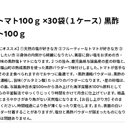
マト100ｇ ×30袋（１ケース） 黒酢
100ｇ
にオススメ】 ①天然の塩が好きな方 ②フルーティーなトマトが好きな方 ③
したい方 ④身体の内側から綺麗になりたい、美容に良い塩をお求めの方 ・
味の黒酢塩トマトになります。２つの旨み、鹿児島県与論島産の星の砂塩と、
福山町の熟成黒酢を使った黒酢パウダーで味付けしました。トマトが苦手な
そのまま食べられますのでおやつに最適です。 ・黒酢濃縮パウダーは、黒酢の
濃縮し、旨味（グルタミン酸）たっぷりのパウダーになります。 ・星の砂塩は、
の島、与論島沖合水深500ｍから汲み上げた海洋深層水100％原料として
らの平釜製法でゆっくりじっくり時間をかけて丹念に仕上げています。 結晶
とまろやかさがあり角がない天然塩になります。 【お召し上がり方】 そのま
ください。時間経過により色が薄くなったり変化します。また、表面の白い
ダー付着することがありますが、塩分と黒酢パウダーが固まったものになり
は問題ありません。