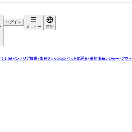
ログイン
中
メニュー
言語
チン用品
インテリア雑貨・家具
ファッション
ペット
文房具・事務用品
レジャー・アウト
造場『重久盛一酢醸造場』は、「食から体の健康・美容を創る」というコンセプトの