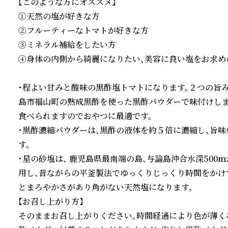
【このような方にオススメ】

①天然の塩が好きな方

②フルーティーなトマトが好きな方

③ミネラル補給をしたい方

④身体の内側から綺麗になりたい、美容に良い塩をお求めの
・程よい甘みと酸味の黒酢塩トマトになります。２つの旨
島市福山町の熟成黒酢を使った黒酢パウダーで味付けしま
食べられますのでおやつに最適です。

・黒酢濃縮パウダーは、黒酢の液体を約５倍に濃縮し、旨味
す。

・星の砂塩は、 鹿児島県最南端の島、与論島沖合水深500
用し、昔ながらの平釜製法でゆっくりじっくり時間をかけて
とまろやかさがあり角がない天然塩になります。

【お召し上がり方】

そのままお召し上がりください。時間経過により色が薄く