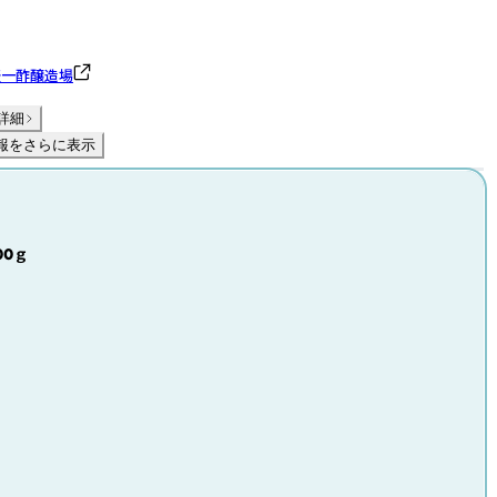
盛一酢醸造場
詳細
報をさらに表示
00ｇ