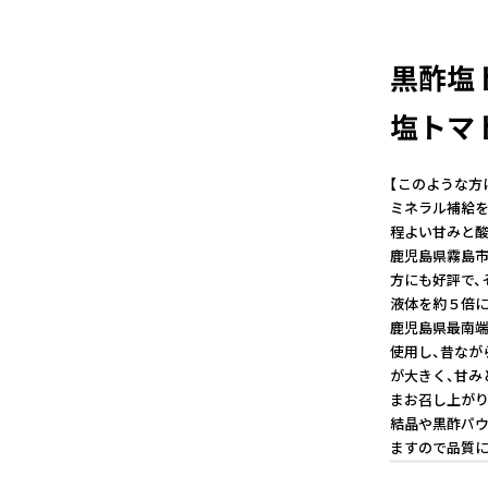
黒酢塩ト
塩トマト
【このような方
ミネラル補給を
程よい甘みと酸
鹿児島県霧島市
方にも好評で、
液体を約５倍に
鹿児島県最南端
使用し、昔なが
が大きく、甘み
まお召し上がり
結晶や黒酢パウ
ますので品質に