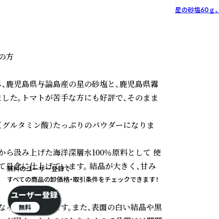
星の砂塩60ｇ、
方

み、鹿児島県与論島産の星の砂塩と、鹿児島県霧
した。トマトが苦手な方にも好評で、そのまま
（グルタミン酸）たっぷりのパウダーになりま
ｍから汲み上げた海洋深層水100％原料として 使
丹念に仕上げています。 結晶が大きく、甘み
無料のユーザー登録で
すべての商品の卸価格・取引条件をチェックできます！
ユーザー登録
なったり変化します。また、表面の白い結晶や黒
無料