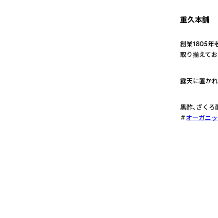
重久本舗
創業1805
取り揃えてお
1
露天に置かれ
2
黒酢、ざくろ
オーガニッ