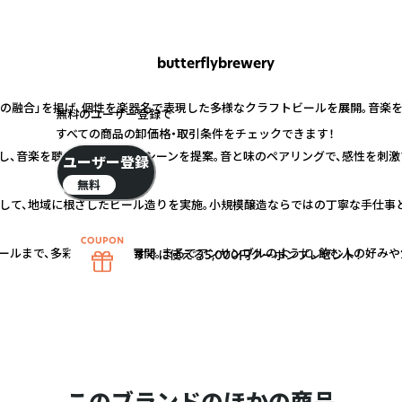
butterflybrewery
楽の融合」を掲げ、個性を楽器名で表現した多様なクラフトビールを展開。音楽
無料のユーザー登録で
すべての商品の卸価格・取引条件をチェックできます！
し、音楽を聴きながら楽しむシーンを提案。音と味のペアリングで、感性を刺激
ユーザー登録
無料
して、地域に根ざしたビール造りを実施。小規模醸造ならではの丁寧な手仕事と
ールまで、多彩な味わいを展開。まるでアンサンブルのように、飲む人の好みや
すぐに使える5,000円クーポンプレゼント！
このブランドのほかの商品