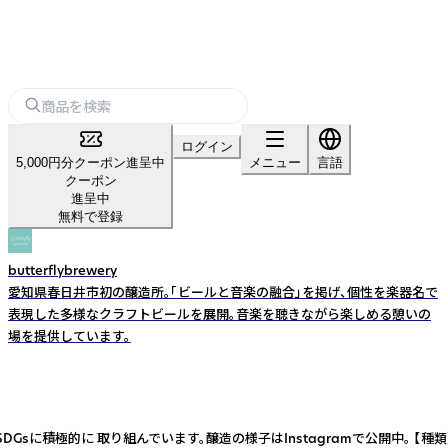
ログイン
5,000円分クーポン進呈中
メニュー
言語
クーポン
進呈中
無料で登録
butterflybrewery
愛知県春日井市初の醸造所。「ビールと音楽の融合」を掲げ、個性を楽器名で
表現した多様なクラフトビールを展開。音楽を聴きながら楽しめる憩いの
場を提供しています。
に積極的に 取り組んでいます。醸造の様子はInstagramで公開中。 【種類】ピ