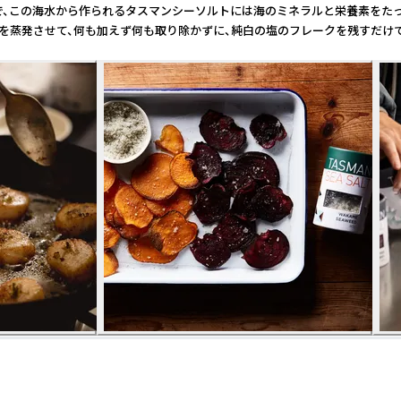
で、この海水から作られるタスマンシーソルトには海のミネラルと栄養素をたっ
水を蒸発させて、何も加えず何も取り除かずに、純白の塩のフレークを残すだけで