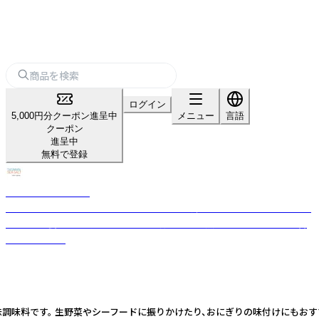
ログイン
5,000円分クーポン進呈中
メニュー
言語
クーポン
進呈中
無料で登録
TASMAN SEA SALT
世界で最もきれいな海であるタスマン海から採取されたタスマンシーソル
トには、栄養豊富な清らかな海水から得られる天然のミネラルが豊富に含
まれています。
です。 生野菜やシーフードに振りかけたり、おにぎりの味付けにもおすすめです