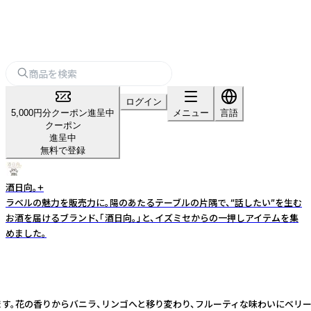
ログイン
5,000円分クーポン進呈中
メニュー
言語
クーポン
進呈中
無料で登録
酒日向。+
ラベルの魅力を販売力に。陽のあたるテーブルの片隅で、“話したい”を生む
お酒を届けるブランド、「酒日向。」と、イズミセからの一押しアイテムを集
めました。
す。花の香りからバニラ、リンゴへと移り変わり、フルーティな味わいにベリー