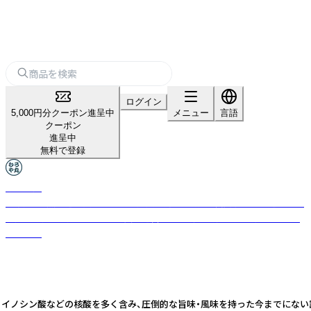
ログイン
5,000円分クーポン進呈中
メニュー
言語
クーポン
進呈中
無料で登録
むろや丸
無添加・天然醸造を貫く450年の歴史を持つ老舗「室次醤油」と、厳選された
海産物を扱う「小田こんぶ」が共同運営する、伝統の調味料と海産物のブラ
ンドです
加え、イノシン酸などの核酸を多く含み、圧倒的な旨味・風味を持った今までにな