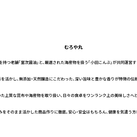
むろや丸
史を持つ老舗「室次醤油」と、厳選された海産物を扱う「小田こんぶ」が共同運営
技術を活かし、無添加・天然醸造にこだわった、深い旨味と豊かな香りが特徴の伝
いた上質な昆布や海産物を取り扱い、日々の食卓をワンランク上の美味しさへ
みをそのまま活かした商品作りに徹底。安心・安全はもちろん、健康を気遣う方