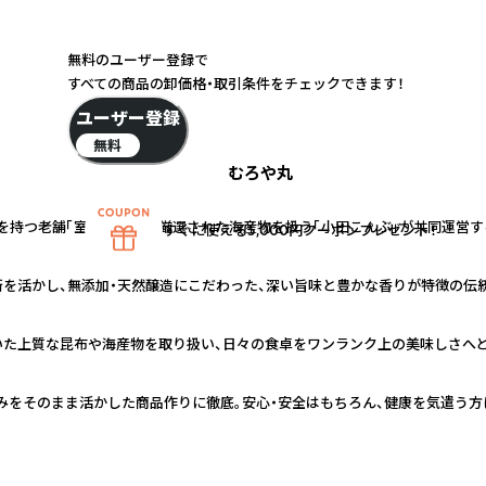
無料のユーザー登録で
すべての商品の卸価格・取引条件をチェックできます！
ユーザー登録
無料
むろや丸
史を持つ老舗「室次醤油」と、厳選された海産物を扱う「小田こんぶ」が共同運営
すぐに使える5,000円クーポンプレゼント！
技術を活かし、無添加・天然醸造にこだわった、深い旨味と豊かな香りが特徴の伝
いた上質な昆布や海産物を取り扱い、日々の食卓をワンランク上の美味しさへ
みをそのまま活かした商品作りに徹底。安心・安全はもちろん、健康を気遣う方