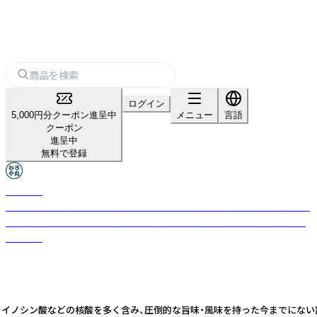
ログイン
5,000円分クーポン進呈中
メニュー
言語
クーポン
進呈中
無料で登録
むろや丸
無添加・天然醸造を貫く450年の歴史を持つ老舗「室次醤油」と、厳選された
海産物を扱う「小田こんぶ」が共同運営する、伝統の調味料と海産物のブラ
ンドです
加え、イノシン酸などの核酸を多く含み、圧倒的な旨味・風味を持った今までにな