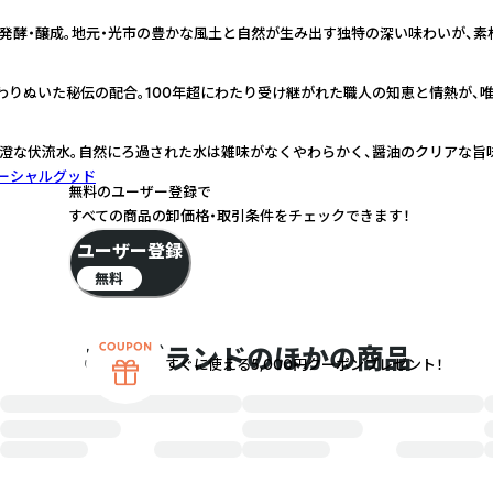
発酵・醸成。地元・光市の豊かな風土と自然が生み出す独特の深い味わいが、素
わりぬいた秘伝の配合。100年超にわたり受け継がれた職人の知恵と情熱が、
澄な伏流水。自然にろ過された水は雑味がなくやわらかく、醤油のクリアな旨
ーシャルグッド
無料のユーザー登録で
すべての商品の卸価格・取引条件をチェックできます！
ユーザー登録
無料
このブランドのほかの商品
すぐに使える5,000円クーポンプレゼント！