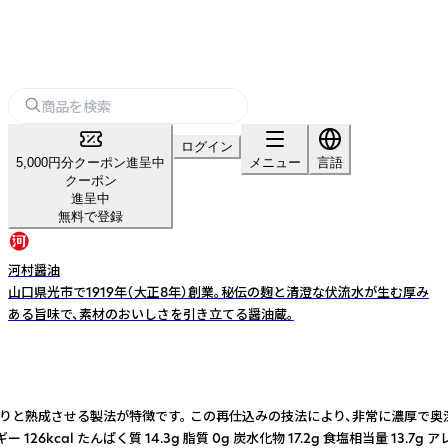
ログイン
5,000円分クーポン進呈中
メニュー
言語
クーポン
進呈中
無料で登録
河村醤油
山口県光市で1919年（大正8年）創業。秘伝の麹と清澄な伏流水が生む厚み
ある旨味で、素材のおいしさを引き立てる醤油蔵。
成させる製法が特徴です。 この再仕込みの技法により、非常に濃厚で奥深い味わ
 たんぱく質 14.3g 脂質 0g 炭水化物 17.2g 食塩相当量 13.7g ア