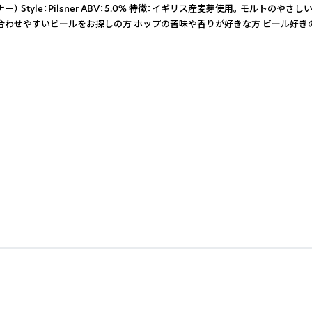
ルスナー） Style：Pilsner ABV：5.0% 特徴：イギリス産麦芽使用。 モル
みたい方 食事に合わせやすいビールをお探しの方 ホップの苦味や香りが好きな方 