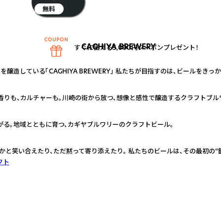
無料
CAGHIYA BREWERY
すぐに使える5,000円クーポンプレゼント！
醸造している「CAGHIYA BREWERY」 私たちが目指すのは、ビールをき
香りも、カルチャーも。川崎の街から放つ、想像と感性で醸造するクラフトブル
がる。地域とともに育つ、カギヤブルワリーのクラフトビール。
かと笑い合えたり、ただ黙って寄り添えたり。 私たちのビールは、その最初の“
フト