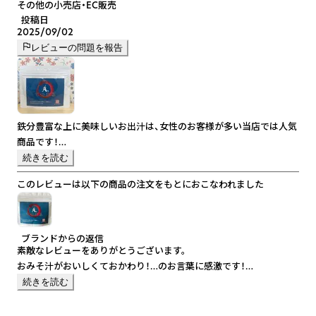
その他の小売店・EC販売
投稿日
2025/09/02
レビューの問題を報告
鉄分豊富な上に美味しいお出汁は、女性のお客様が多い当店では人気
商品です！
「家族が初めてお味噌汁おかわりした」とリピート購入される方もい
続きを読む
らっしゃいました。
このレビューは以下の商品の注文をもとにおこなわれました
だしパックに入れずに、直接お味噌汁に入れても口当たり気になりま
せんでした。
入れるだけで汁物の味が格段に上がります。
ゴーヤチャンプルに入れたら最高に美味しかったです。
ブランドからの返信
引き続きお世話になります。
素敵なレビューをありがとうございます。
おみそ汁がおいしくておかわり！…のお言葉に感激です！
サプリではなく、食事でおいしく鉄分がとれる「てつまる」
続きを読む
お子様のいるご家庭、マタニティ期前後の方、ご高齢の方、またアスリ
ートの方にも喜ばれております。