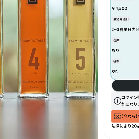
￥4,500
最短発送日
2~3営業日内
在庫
あり
税率
8
%
ログイン
能になり
【今なら】
法律により20