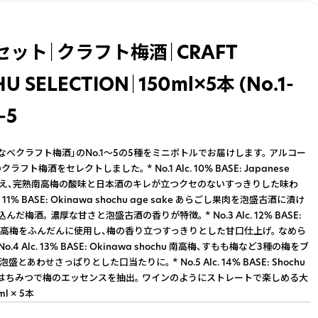
セット｜クラフト梅酒｜CRAFT
U SELECTION｜150ml×5本 (No.1-
-5
なべクラフト梅酒」のNo.1～5の5種をミニボトルでお届けします。 アルコー
フト梅酒をセレクトしました。 * No.1 Alc. 10% BASE: Japanese
を抑え、完熟南高梅の酸味と日本酒のキレが立つクセのないすっきりした味わ
Alc. 11% BASE: Okinawa shochu age sake あらごし果肉を泡盛古酒に漬け
だ梅酒。 濃厚な甘さと泡盛古酒の香りが特徴。 * No.3 Alc. 12% BASE:
完熟南高梅をふんだんに使用し、梅の香り立つすっきりとした甘口仕上げ。 なめら
o.4 Alc. 13% BASE: Okinawa shochu 南高梅、すもも梅など3種の梅をブ
盛とあわせさっぱりとした口当たりに。 * No.5 Alc. 14% BASE: Shochu
はちみつで梅のエッセンスを抽出。 ワインのようにストレートで楽しめる大
l × 5本