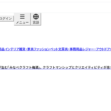
ログイン
メニュー
言語
用品
インテリア雑貨・家具
ファッション
ペット
文房具・事務用品
レジャー・アウトドア
生む「みなべクラフト梅酒」。 クラフトマンシップとクリエイティビティが息