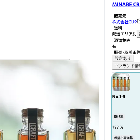
MINABE C
販売元
株式会社CU9
送料
配送エリア別
酒類免許
有
販売・取引条
設定あり
ブランド情
No.1-5
掛け率
??? %
希望小売価格