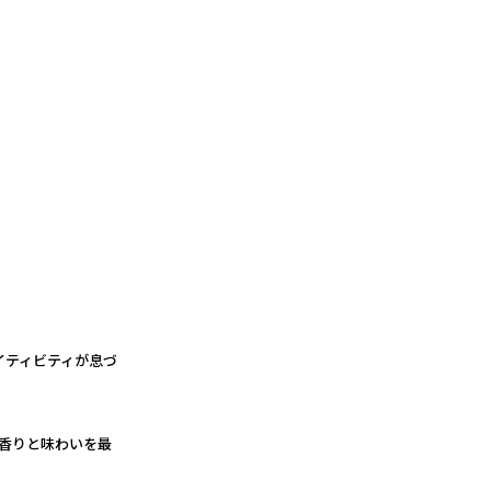
イティビティが息づ
の香りと味わいを最