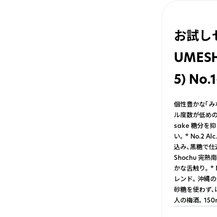
お試し
UMESH
5) No.1
個性豊かな「み
ル度数が低めのクラ
sake 糖分
い。 * No.2 
込み、黒糖で仕込ん
Shochu 
かな舌触り。 * N
レンド。 沖縄の泡
砂糖を使わず、
人の梅酒。 150m