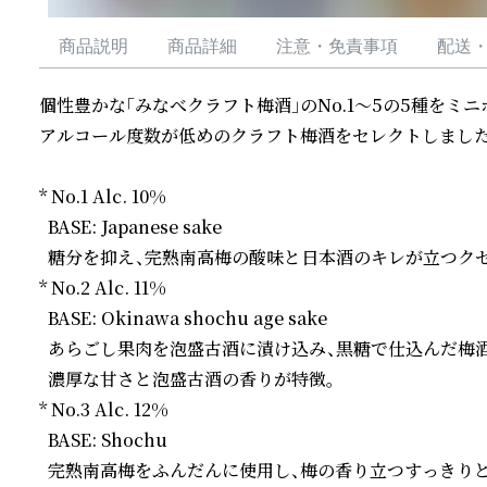
商品説明
商品詳細
注意・免責事項
配送
個性豊かな「みなべクラフト梅酒」のNo.1～5の5種をミニ
アルコール度数が低めのクラフト梅酒をセレクトしました。
* No.1 Alc. 10%

  BASE: Japanese sake

  糖分を抑え、完熟南高梅の酸味と日本酒のキレが立つクセ
* No.2 Alc. 11%

  BASE: Okinawa shochu age sake

  あらごし果肉を泡盛古酒に漬け込み、黒糖で仕込んだ梅酒。
  濃厚な甘さと泡盛古酒の香りが特徴。

* No.3 Alc. 12%

  BASE: Shochu

  完熟南高梅をふんだんに使用し、梅の香り立つすっきりと