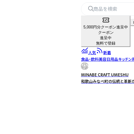
5,000円分クーポン進呈中
クーポン
進呈中
無料で登録
人気
新着
食品・飲料
美容
日用品
キッチン
MINABE CRAFT UMESHU
和歌山みなべ町の伝統と革新が