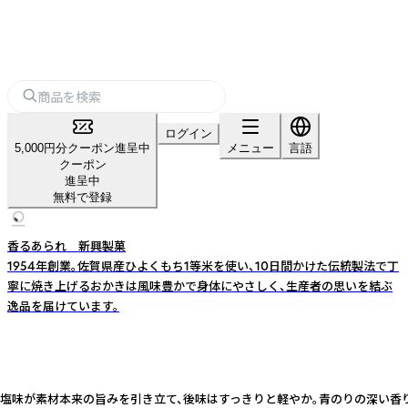
ログイン
5,000円分クーポン進呈中
メニュー
言語
クーポン
進呈中
無料で登録
香るあられ 新興製菓
1954年創業。佐賀県産ひよくもち1等米を使い、10日間かけた伝統製法で丁
寧に焼き上げるおかきは風味豊かで身体にやさしく、生産者の思いを結ぶ
逸品を届けています。
塩味が素材本来の旨みを引き立て、後味はすっきりと軽やか。青のりの深い香り