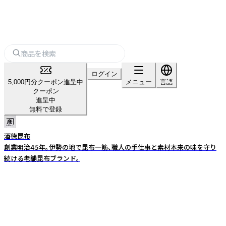
ログイン
5,000円分クーポン進呈中
メニュー
言語
クーポン
進呈中
無料で登録
酒徳昆布
創業明治45年。伊勢の地で昆布一筋、職人の手仕事と素材本来の味を守り
続ける老舗昆布ブランド。