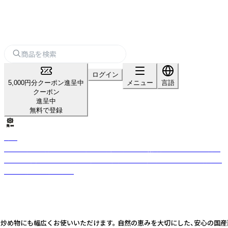
ログイン
5,000円分クーポン進呈中
メニュー
言語
クーポン
進呈中
無料で登録
角一
明治二十三年創業、130年を超える飛騨高山の味噌醤油メーカーです。創業
当時から変わらず、木桶手仕込みで製品をつくり続けています。他で再現で
きない格別の調味料を。
や炒め物にも幅広くお使いいただけます。 自然の恵みを大切にした、安心の国産