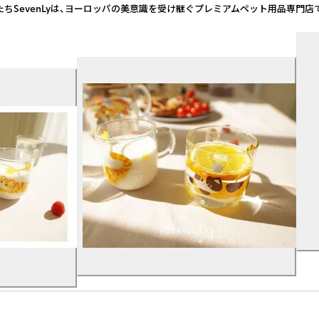
 私たちSevenLyは、ヨーロッパの美意識を受け継ぐプレミアムペット用品