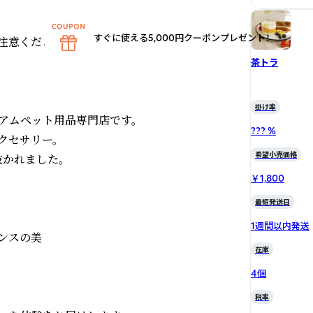
すぐに使える5,000円クーポンプレゼント！
意ください。

茶トラ
掛け率
アムペット用品専門店です。

??? %
セサリー。

希望小売価格
かれました。

￥1,800
最短発送日
1週間以内発送
スの美

在庫
4個
税率