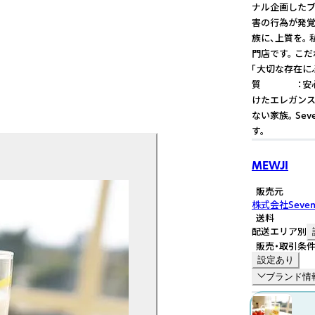
ナル企画したブ
害の行為が発覚し
族に、上質を。
門店です。 こ
「大切な存在に
質 ：安心基
けたエレガンス
ない家族。 S
す。
MEWJI
販売元
株式会社Seven
送料
配送エリア別
販売・取引条
設定あり
ブランド情