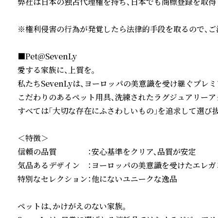
弊社は日本の独占代理権を持ち、日本でも商標登録を取得

※権利侵害の行為が発覚したら法律的手段を取るので、ご注
■Pet@SevenLy

愛する家族に、上質を。

私たちSevenLyは、ヨーロッパの美意識を受け継ぐプレミ
こだわりのあるペット用具、洗練されたラグジュアリーアク
すべては「大切な存在にふさわしいもの」を追求して選び抜
＜特徴＞

信頼の品質　　　　：安心基準をクリア、品質が安定

気品あるデザイン　：ヨーロッパの美意識を受けたエレガン
特別なセレクション：他にないユニークな逸品

ペットは、かけがえのない家族。
