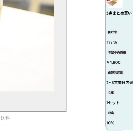
5点まとめ買い
掛け率
??? %
希望小売価格
￥1,800
最短発送日
2~3営業日内
在庫
1セット
税率
・送料
10
%