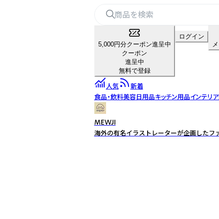
ログイン
5,000円分クーポン進呈中
メ
クーポン
進呈中
無料で登録
人気
新着
食品・飲料
美容
日用品
キッチン用品
インテリア
MEWJI
海外の有名イラストレーターが企画したフ