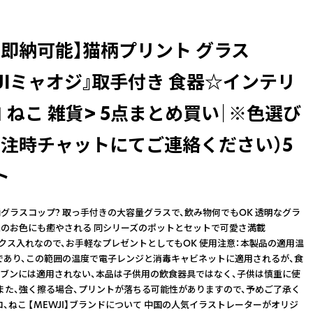
【即納可能】猫柄プリント グラス
JIミャオジ』取手付き 食器☆インテリ
 ねこ 雑貨> 5点まとめ買い｜※色選び
発注時チャットにてご連絡ください）5
ト
グラスコップ? 取っ手付きの大容量グラスで、飲み物何でもOK 透明なグラ
のお色にも癒やされる 同シリーズのポットとセットで可愛さ満載
ボックス入れなので、お手軽なプレゼントとしてもOK 使用注意：本製品の適用温
0°であり、この範囲の温度で電子レンジと消毒キャビネットに適用されるが、食
ブンには適用されない、本品は子供用の飲食器具ではなく、子供は慎重に使
また、強く擦る場合、プリントが落ちる可能性がありますので、予めご了承く
コ、ねこ 【MEWJI】ブランドについて 中国の人気イラストレーターがオリジ