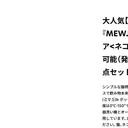
大人気
『MEW
ア<ネコ
可能（
点セッ
シンプルな猫柄
スで飲み物本来
(≧∇≦)b 
度は0℃-15
器洗い機とオー
用しています。
ださい。 猫、ネ