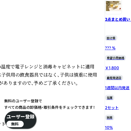
2点まとめ買い
ト
掛け率
??? %
希望小売価格
囲の温度で電子レンジと消毒キャビネットに適用
￥1,800
は子供用の飲食器具ではなく、子供は慎重に使用
最短発送日
がありますので、予めご了承ください。

1週間以内発送
在庫
無料のユーザー登録で
すべての商品の卸価格・取引条件をチェックできます！
2セット
ユーザー登録
税率
ド

無料
10
%