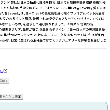
ランド 弊社は日本の独占代理権を持ち、日本でも商標登録を取得 ※権利侵
たら法律的手段を取るので、ご注意ください。 ■Pet@SevenLy 愛する家
 私たちSevenLyは、ヨーロッパの美意識を受け継ぐプレミアムペット用品専
だわりのあるペット用具、洗練されたラグジュアリーアクセサリー。 すべては
ふさわしいもの」を追求して選び抜かれました。 ＜特徴＞ 信頼の品
準をクリア、品質が安定 気品あるデザイン ：ヨーロッパの美意識を受
の美 特別なセレクション：他にないユニークな逸品 ペットは、かけがえの
evenLyは、日常に選ばれる消耗品ではなくラグジュアリーな体験をお届けしま
Ly
詳細
件
報をさらに表示