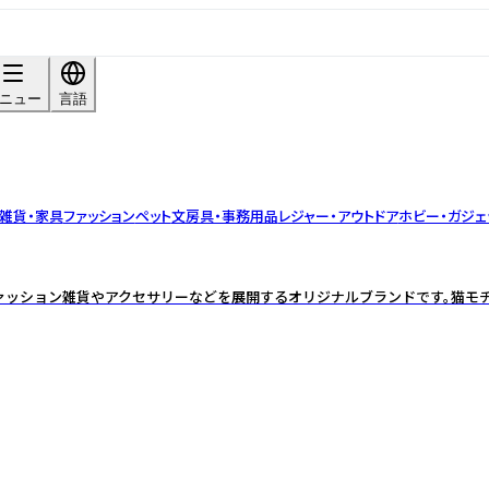
ニュー
言語
雑貨・家具
ファッション
ペット
文房具・事務用品
レジャー・アウトドア
ホビー・ガジェ
ァッション雑貨やアクセサリーなどを展開するオリジナルブランドです。猫モチ