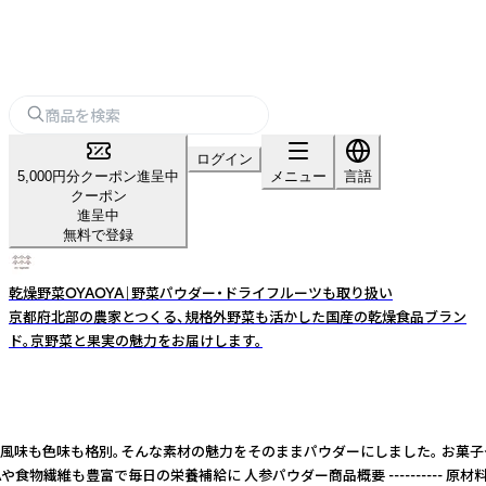
ログイン
5,000円分クーポン進呈中
メニュー
言語
クーポン
進呈中
無料で登録
乾燥野菜OYAOYA｜野菜パウダー・ドライフルーツも取り扱い
京都府北部の農家とつくる、規格外野菜も活かした国産の乾燥食品ブラン
ド。京野菜と果実の魅力をお届けします。
参は、糖度が高く、風味も色味も格別。そんな素材の魅力をそのままパウダーにしま
物繊維も豊富で毎日の栄養補給に 人参パウダー商品概要 ---------- 原材料