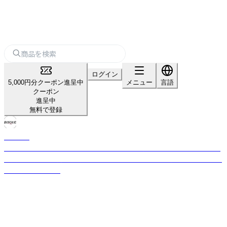
ログイン
5,000円分クーポン進呈中
メニュー
言語
クーポン
進呈中
無料で登録
BISQUE
「ビスク」には「素焼き」という意味があります。 着色も描画もこれからとい
う大きな可能性を持つ「素焼き」にスタッフ一人一人が色着けしていこうと
名付けられました。