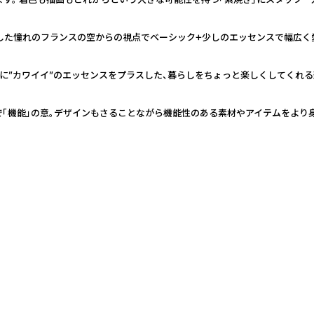
ﾀﾝﾃﾞｭ）広々とした憧れのフランスの空からの視点でベーシック+少しのエッセンスで
欧ヴィンテージに”カワイイ”のエッセンスをプラスした、暮らしをちょっと楽しくしてく
ランド語で「機能」の意。デザインもさることながら機能性のある素材やアイテムを