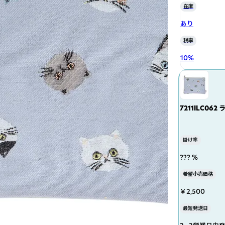
在庫
あり
税率
10
%
7211ILC062
掛け率
??? %
希望小売価格
￥2,500
最短発送日