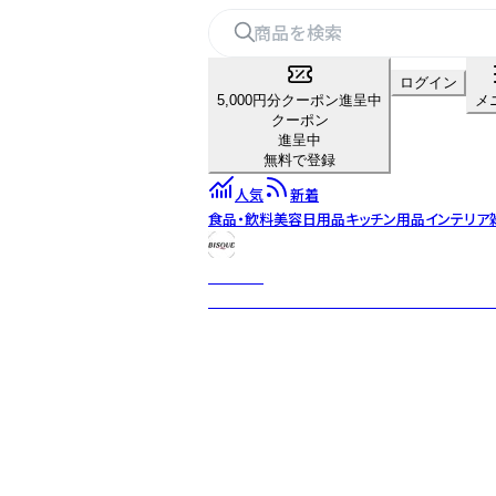
ログイン
5,000円分クーポン進呈中
メ
クーポン
進呈中
無料で登録
人気
新着
食品・飲料
美容
日用品
キッチン用品
インテリア
BISQUE
「ビスク」には「素焼き」という意味がありま