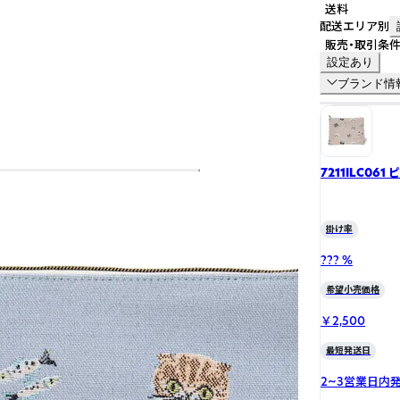
送料
配送エリア別
販売・取引条
設定あり
ブランド情
7211ILC061
掛け率
??? %
希望小売価格
￥2,500
最短発送日
2~3営業日内