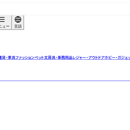
ニュー
言語
雑貨・家具
ファッション
ペット
文房具・事務用品
レジャー・アウトドア
ホビー・ガジェ
す。 着色も描画もこれからという大きな可能性を持つ「素焼き」にスタッフ一