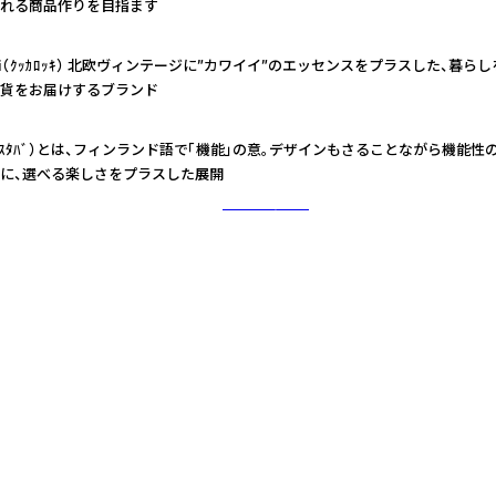
れる商品作りを目指ます
okki（ｸｯｶﾛｯｷ） 北欧ヴィンテージに”カワイイ”のエッセンスをプラスした、暮
貨をお届けするブランド
+（ﾃｽﾀﾊﾞ）とは、フィンランド語で「機能」の意。デザインもさることながら機能
に、選べる楽しさをプラスした展開
さらに詳しく