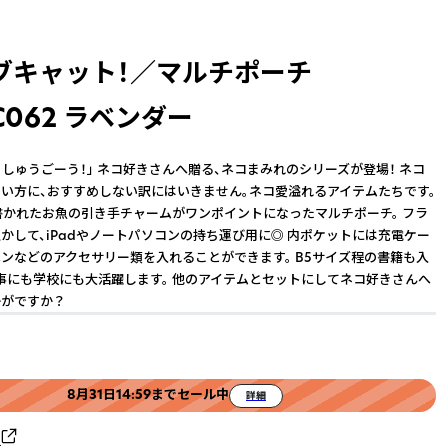
ブキャット！／マルチポーチ
LC062 ラベンダー
、しゅうごーう！」 ネコ好きさんへ贈る、ネコまみれのシリーズが登場！ ネコ
い方に、おすすめしない訳にはいきません。ネコ愛溢れるアイテムたちです。
..』と書かれたお魚の引き手チャームがワンポイントになったマルチポーチ。 フラ
かして、iPadやノートパソコンの持ち運び用に◎ 内ポケットには充電ケー
ンなどのアクセサリー類を入れることができます。 B5サイズ程の書籍も入
事にも学校にも大活躍します。 他のアイテムとセットにしてネコ好きさんへ
かがですか？
8月31日14:59までセール中
詳細
ク