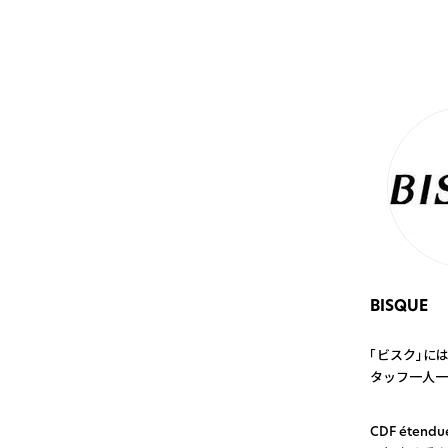
BISQUE
「ビスク」に
タッフ一人一
1
CDF éte