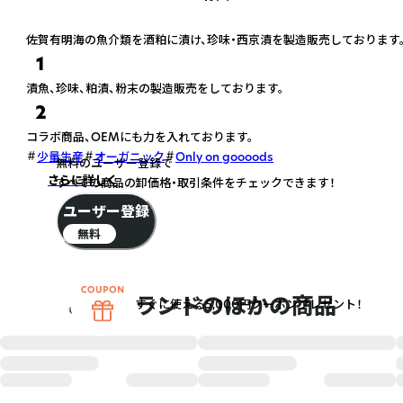
佐賀有明海の魚介類を酒粕に漬け、珍味・西京漬を製造販売しております
1
漬魚、珍味、粕漬、粉末の製造販売をしております。
2
コラボ商品、OEMにも力を入れております。
少量生産
オーガニック
Only on goooods
無料のユーザー登録で
さらに詳しく
すべての商品の卸価格・取引条件をチェックできます！
ユーザー登録
無料
このブランドのほかの商品
すぐに使える5,000円クーポンプレゼント！