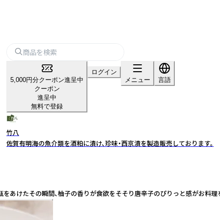
ログイン
5,000円分クーポン進呈中
メニュー
言語
クーポン
進呈中
無料で登録
竹八
佐賀有明海の魚介類を酒粕に漬け、珍味・西京漬を製造販売しております。
。瓶をあけたその瞬間、柚子の香りが食欲をそそり唐辛子のぴりっと感がお料理