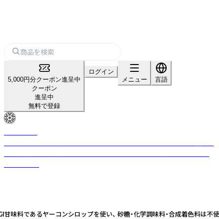
ログイン
5,000円分クーポン進呈中
メニュー
言語
クーポン
進呈中
無料で登録
Yoshitomo
信州青木村産の新鮮な自然栽培ケールを 使ったケールチップス。 砂糖を使
わず自然栽培の信州産ヤーコンで作られた、 シロップ・原液タイプのクラ
フトコーラ。
甘味料であるヤーコンシロップを使い、 砂糖・化学調味料・合成着色料は不使用。