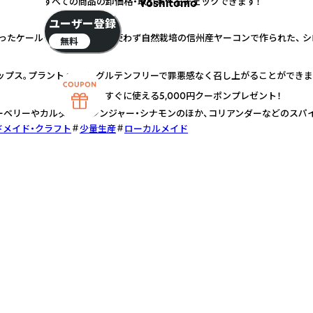
すべての商品の卸価格・取引条件をチェックできます！
Yoshitomo
ユーザー登録
ったケールチップス。 砂糖を使わず自然栽培の信州産ヤーコンで作られた、 シ
無料
プス。プラントベース、グルテンフリーで罪悪感なく召し上がることができま
すぐに使える5,000円クーポンプレゼント！
ーベリーやカルダモン・ジンジャー・シナモンのほか、コリアンダーなどのスパ
ドメイド・クラフト
少量生産
ローカルメイド