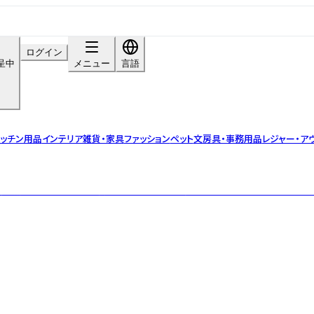
ログイン
呈中
メニュー
言語
ッチン用品
インテリア雑貨・家具
ファッション
ペット
文房具・事務用品
レジャー・ア
防止剤の代わりにした無添加ワイン。フルーティーでナチュラルな味わいをお楽