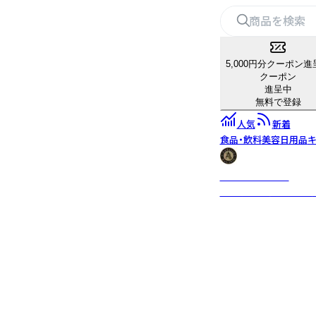
5,000円分クーポン進
クーポン
進呈中
無料で登録
人気
新着
食品・飲料
美容
日用品
キ
ROOIBOSWINE
ルイボスティーを酸化