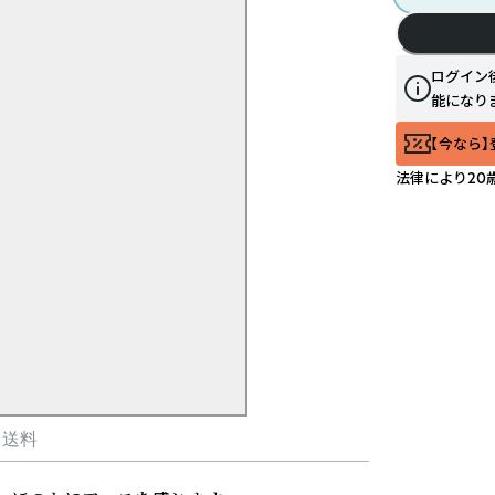
ログイン
能になり
【今なら】
法律により20
・送料