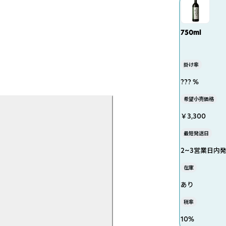
750ml
掛け率
??? %
希望小売価格
￥3,300
最短発送日
2~3営業日内
在庫
あり
税率
10
%