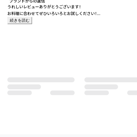
どちらもとてもおいしく
ブランドからの返信
ブレンドの方は特に好みでした。
うれしいレビューありがとうございます！
お料理に合わせてぜひいろいろとお試しください！
ビールやリキュールなど
店頭向けの簡単なPOPもご用意可能です。お気軽にチャットくださいませ
続きを読む
気になるものがまだたくさんあるのでまた注文させてください！