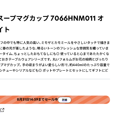
ープマグカップ 7066HNM011 オ
イト
フの中でも特に人気の高い、ミモザとカモミールをやさしいタッチで描きま
ルに春の光が差したような、明るいトーンのフレッシュな雰囲気を纏っていま
ィータイム、ちょっとしたおもてなしにも◎ 使っていると心まであたたかくな
ておきテーブルウェアシリーズです。 丸いフォルムがお花の絵柄とぴったり
プマグカップ。 手の収まりがよい愛らしい形で、約440mlのたっぷり容量で
んシチューやシリアルなども◎ ポットやプレートとセットにしてギフトにど
8月31日14:59までセール中
詳細
ク