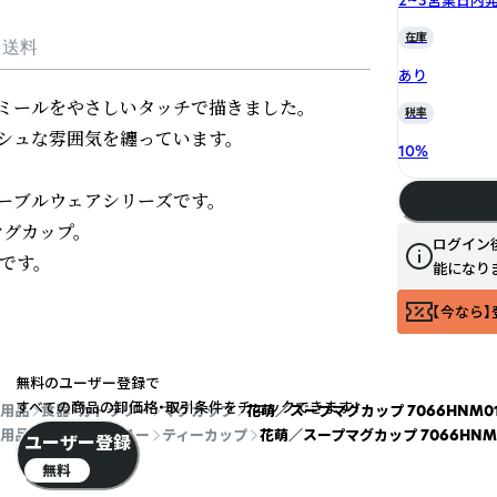
在庫
・送料
あり
ミールをやさしいタッチで描きました。

税率
ュな雰囲気を纏っています。

10
%
ブルウェアシリーズです。

カップ。

ログイン
す。

能になり
【今なら】
無料のユーザー登録で
すべての商品の卸価格・取引条件をチェックできます！
用品
食器・カトラリー
マグカップ
花萌／スープマグカップ 7066HNM0
用品
食器・カトラリー
ティーカップ
花萌／スープマグカップ 7066HNM
ユーザー登録
無料