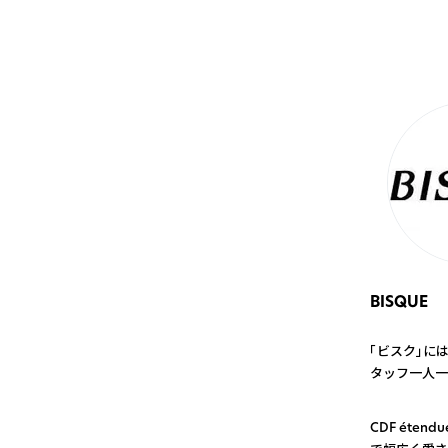
BISQUE
「ビスク」に
タッフ一人一
1
CDF éte