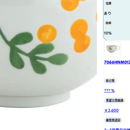
在庫
あり
税率
10
%
7066HNM01
掛け率
??? %
希望小売価格
￥2,600
最短発送日
2~3営業日内