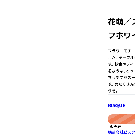
花萌／ス
フホワ
フラワーモチー
した。 テーブ
す。 朝食やテ
るような、とっ
マッチするスー
す。 具だくさ
うぞ。
BISQUE
販売元
株式会社ビス