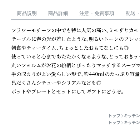
商品説明
商品詳細
注意・免責事項
配送
フラワーモチーフの中でも特に人気の高い、ミモザとカモ
テーブルに春の光が差したような、明るいトーンのフレッシ
朝食やティータイム、ちょっとしたおもてなしにも◎

使っていると心まであたたかくなるような、とっておきテー
丸いフォルムがお花の絵柄とぴったりマッチするスープマグ
手の収まりがよい愛らしい形で、約440mlのたっぷり容量で
具だくさんシチューやシリアルなども◎

ポットやプレートとセットにしてギフトにどうぞ。
続きを読む
トップ
キッチン
トップ
キッチン