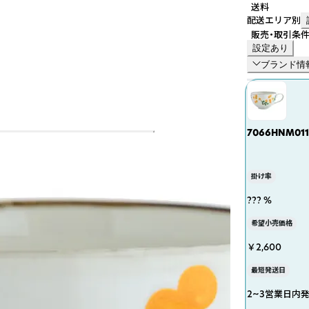
送料
配送エリア別
販売・取引条
設定あり
ブランド情
7066HNM0
掛け率
??? %
希望小売価格
￥2,600
最短発送日
2~3営業日内