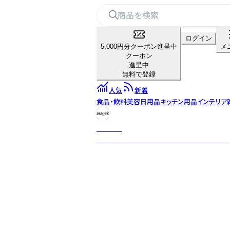
ログイン
5,000円分クーポン進呈中
メ
クーポン
進呈中
無料で登録
人気
新着
食品・飲料
美容
日用品
キッチン用品
インテリア
BISQUE
「ビスク」には「素焼き」という意味がありま