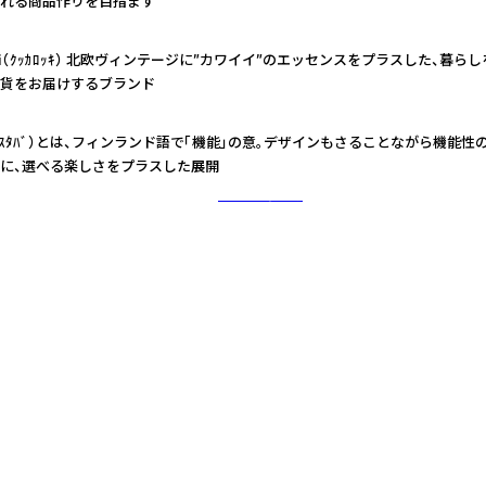
れる商品作りを目指ます
okki（ｸｯｶﾛｯｷ） 北欧ヴィンテージに”カワイイ”のエッセンスをプラスした、暮
貨をお届けするブランド
+（ﾃｽﾀﾊﾞ）とは、フィンランド語で「機能」の意。デザインもさることながら機能
に、選べる楽しさをプラスした展開
さらに詳しく