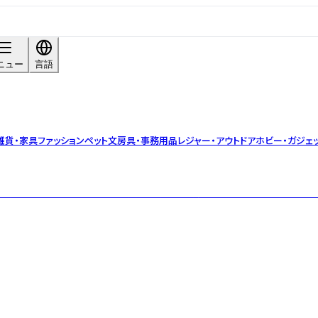
ニュー
言語
雑貨・家具
ファッション
ペット
文房具・事務用品
レジャー・アウトドア
ホビー・ガジェ
す。 着色も描画もこれからという大きな可能性を持つ「素焼き」にスタッフ一