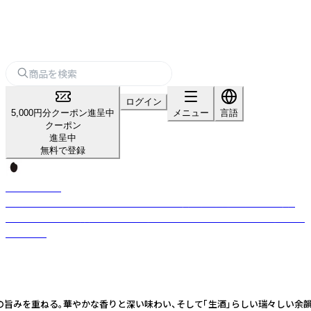
ログイン
5,000円分クーポン進呈中
メニュー
言語
クーポン
進呈中
無料で登録
KURA ONE®
酒蔵の地名がラベルに入った200mL日本酒缶。常温流通が可能「生酒缶」
も。全国9地域から非売品や市場流通していない日本酒を中心に厳選したオ
リジナル。
、そして「生酒」らしい瑞々しい余韻が広がる清水らしい山田錦を楽しめる一本。 《味わいチャート