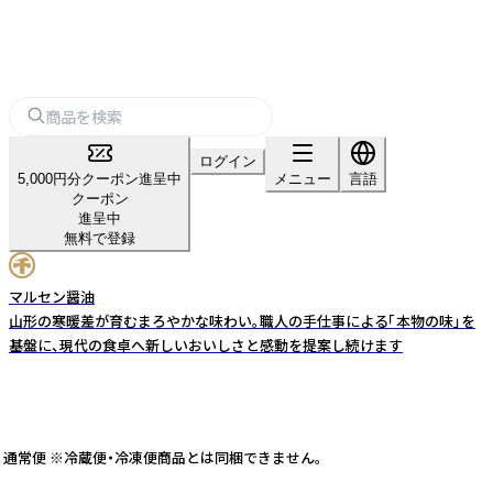
ログイン
5,000円分クーポン進呈中
メニュー
言語
クーポン
進呈中
無料で登録
マルセン醤油
山形の寒暖差が育むまろやかな味わい。職人の手仕事による「本物の味」を
基盤に、現代の食卓へ新しいおいしさと感動を提案し続けます
法 通常便 ※冷蔵便・冷凍便商品とは同梱できません。