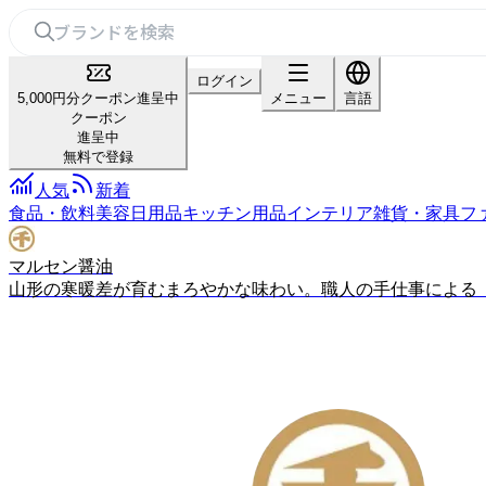
ログイン
5,000円分クーポン進呈中
メニュー
言語
クーポン
進呈中
無料で登録
人気
新着
食品・飲料
美容
日用品
キッチン用品
インテリア雑貨・家具
フ
マルセン醤油
山形の寒暖差が育むまろやかな味わい。職人の手仕事による