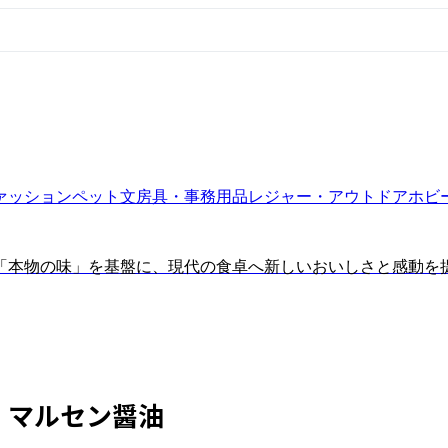
ァッション
ペット
文房具・事務用品
レジャー・アウトドア
ホビ
「本物の味」を基盤に、現代の食卓へ新しいおいしさと感動を
マルセン醤油