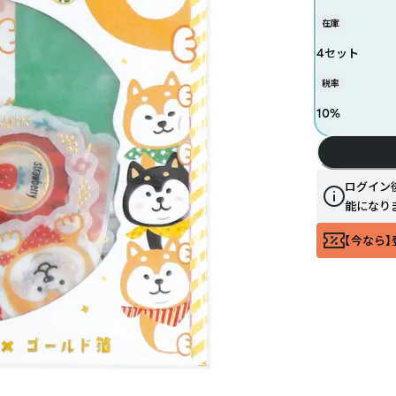
在庫
4セット
税率
10
%
ログイン
能になり
【今なら】