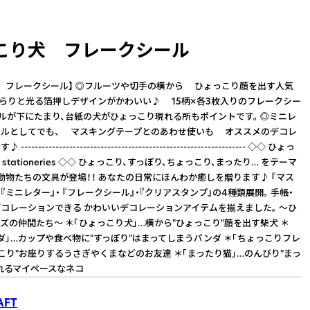
こり犬 フレークシール
 フレークシール】 ◎フルーツや切手の横から ひょっこり顔を出す人気
きらりと光る箔押しデザインがかわいい♪ 15柄×各3枚入りのフレークシー
ールが下にたまり、台紙の犬がひょっこり現れる所もポイントです。 ◎ミニレ
ールとしてでも、 マスキングテープとのあわせ使いも オススメのデコレ
------------------------------------------------------------- ◇◇ ひょっ
stationeries ◇◇ ひょっこり、すっぽり、ちょっこり、まったり… をテーマ
動物たちの文具が登場！！ あなたの日常にほんわか癒しを贈ります♪ 『マス
『ミニレター』・ 『フレークシール』・『クリアスタンプ』の4種類展開。 手帳・
コレーションできる かわいいデコレーションアイテムを揃えました。 〜ひ
ズの仲間たち〜 ＊「ひょっこり犬」…横から"ひょっこり"顔を出す柴犬 ＊
ダ」…カップや食べ物に"すっぽり"はまってしまうパンダ ＊「ちょっこりフレ
っこり"お座りするうさぎやくまなどのお友達 ＊「まったり猫」…のんびり"まっ
れるマイペースなネコ
AFT