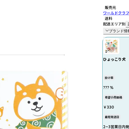
販売元
ワールドクラ
送料
配送エリア別
ブランド情
ひょっこり犬
掛け率
??? %
希望小売価格
￥330
最短発送日
2~3営業日内