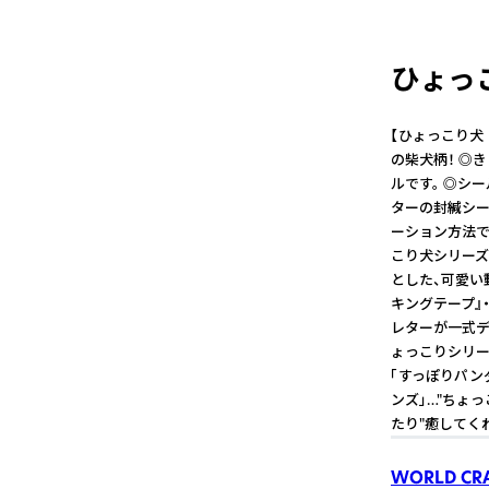
ひょっ
【ひょっこり犬
の柴犬柄！ ◎
ルです。 ◎シ
ターの封緘シ
ーション方法です♪ ----
こり犬シリーズ 
とした、可愛い
キングテープ』・
レターが一式デ
ょっこりシリー
「すっぽりパン
ンズ」…"ちょ
たり"癒してく
WORLD CR