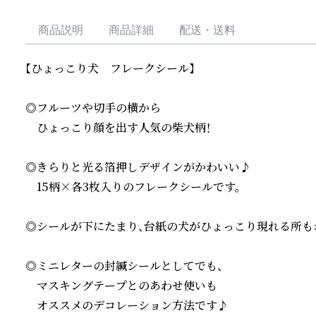
商品説明
商品詳細
配送・送料
【ひょっこり犬　フレークシール】

◎フルーツや切手の横から

　ひょっこり顔を出す人気の柴犬柄！

◎きらりと光る箔押しデザインがかわいい♪

　15柄×各3枚入りのフレークシールです。

◎シールが下にたまり、台紙の犬がひょっこり現れる所もポ
◎ミニレターの封緘シールとしてでも、

　マスキングテープとのあわせ使いも

　オススメのデコレーション方法です♪
