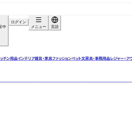
ログイン
呈中
メニュー
言語
ッチン用品
インテリア雑貨・家具
ファッション
ペット
文房具・事務用品
レジャー・ア
お客様の目線を最優先に考えたデザイン文具を創造するブランド「WORLD CR