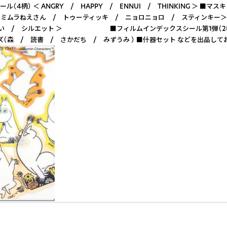
シール（4柄） ＜ ANGRY / HAPPY / ENNUI / THINKIN
 Sのおじょうさん / ミムラねえさん / トゥーティッキ / ニョロニョロ 
 / シルエット ＞ ■フィルムインデックスシール第1弾（2柄） ＜ しかく
/ 読書 / さかだち / みずうみ ） ■什器セット などを出品して