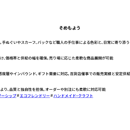
そめもよう
。手ぬぐいやスカーフ、バックなど職人の手仕事による色彩と、日常に寄り添
け、価格帯と供給の幅を確保。売り場に応じた柔軟な商品展開が可能
感度層やインバウンド、ギフト需要に対応。百貨店催事での販売実績と安定供
より、品質と独自性を担保。オーダーや別注にも柔軟に対応可能
ダーシップ
エコフレンドリー
ハンドメイド・クラフト