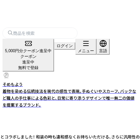
ログイン
5,000円分クーポン進呈中
メニュー
言語
クーポン
進呈中
無料で登録
そめもよう
着物を染める伝統技法を現代の感性で表現。手ぬぐいやスカーフ、バックな
ど職人の手仕事による色彩と、日常に寄り添うデザインで唯一無二の価値
を提案するブランド。
ル友禅とコラボしました！ 和装の時も違和感なくお持ちいただける、さらに汎用