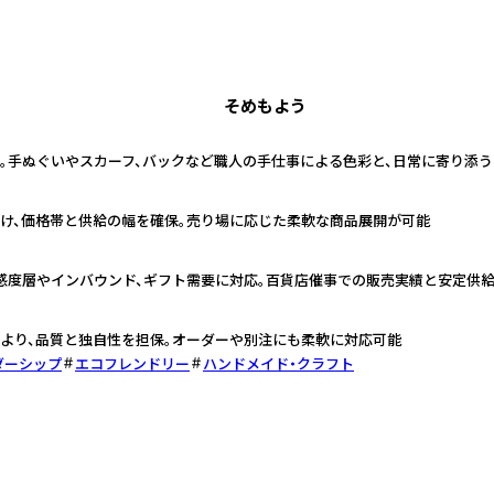
そめもよう
。手ぬぐいやスカーフ、バックなど職人の手仕事による色彩と、日常に寄り添
け、価格帯と供給の幅を確保。売り場に応じた柔軟な商品展開が可能
感度層やインバウンド、ギフト需要に対応。百貨店催事での販売実績と安定供
より、品質と独自性を担保。オーダーや別注にも柔軟に対応可能
ダーシップ
エコフレンドリー
ハンドメイド・クラフト