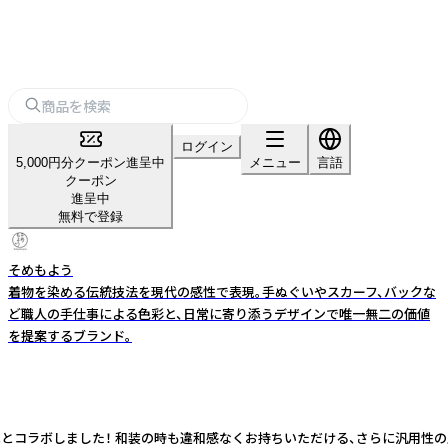
ログイン
5,000円分クーポン進呈中
メニュー
言語
クーポン
進呈中
無料で登録
そめもよう
着物を染める伝統技法を現代の感性で表現。手ぬぐいやスカーフ、バックな
ど職人の手仕事による色彩と、日常に寄り添うデザインで唯一無二の価値
を提案するブランド。
ル友禅とコラボしました！ 和装の時も違和感なくお持ちいただける、さらに汎用