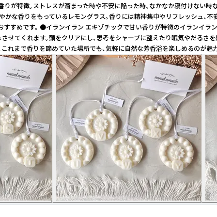
ラルな香りが特徴。ストレスが溜まった時や不安に陥った時、なかなか寝付けな
爽やかな香りをもっているレモングラス。香りには精神集中やリフレッシュ、
すすめです。 ●イランイラン エキゾチックで甘い香りが特徴のイランイラ
ュさせてくれます。頭をクリアにし、思考をシャープに整えたり眠気やだるさを
ど、これまで香りを諦めていた場所でも、気軽に自然な芳香浴を楽しめるのが魅力