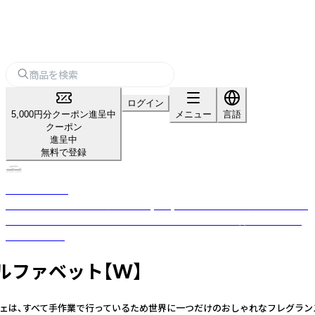
ログイン
5,000円分クーポン進呈中
メニュー
言語
クーポン
進呈中
無料で登録
nanakamado
100%ピュアエッセンシャルオイル(精油)を使用した、おしゃれなアロマ雑
貨ブランド。ひとつひとつ丁寧に手作業でつくった優しい香りのフレグラ
ンスアイテム。
アルファベット【W】
ンサシェは、すべて手作業で行っているため世界に一つだけのおしゃれなフレグラ