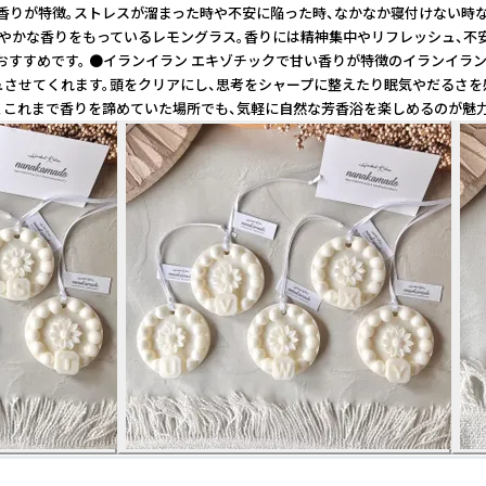
ラルな香りが特徴。ストレスが溜まった時や不安に陥った時、なかなか寝付けな
爽やかな香りをもっているレモングラス。香りには精神集中やリフレッシュ、
すすめです。 ●イランイラン エキゾチックで甘い香りが特徴のイランイラ
ュさせてくれます。頭をクリアにし、思考をシャープに整えたり眠気やだるさを
ど、これまで香りを諦めていた場所でも、気軽に自然な芳香浴を楽しめるのが魅力