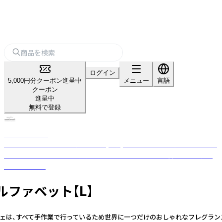
ログイン
5,000円分クーポン進呈中
メニュー
言語
クーポン
進呈中
無料で登録
nanakamado
100%ピュアエッセンシャルオイル(精油)を使用した、おしゃれなアロマ雑
貨ブランド。ひとつひとつ丁寧に手作業でつくった優しい香りのフレグラ
ンスアイテム。
ルファベット【L】
ンサシェは、すべて手作業で行っているため世界に一つだけのおしゃれなフレグラ