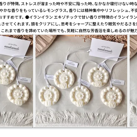
ラルな香りが特徴。ストレスが溜まった時や不安に陥った時、なかなか寝付けな
爽やかな香りをもっているレモングラス。香りには精神集中やリフレッシュ、
すすめです。 ●イランイラン エキゾチックで甘い香りが特徴のイランイラ
ュさせてくれます。頭をクリアにし、思考をシャープに整えたり眠気やだるさを
ど、これまで香りを諦めていた場所でも、気軽に自然な芳香浴を楽しめるのが魅力