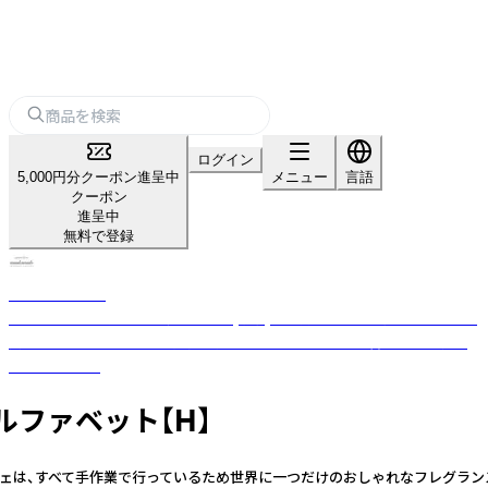
ログイン
5,000円分クーポン進呈中
メニュー
言語
クーポン
進呈中
無料で登録
nanakamado
100%ピュアエッセンシャルオイル(精油)を使用した、おしゃれなアロマ雑
貨ブランド。ひとつひとつ丁寧に手作業でつくった優しい香りのフレグラ
ンスアイテム。
ルファベット【H】
ンサシェは、すべて手作業で行っているため世界に一つだけのおしゃれなフレグラ