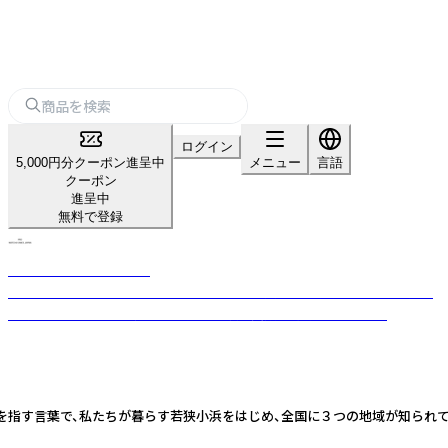
ログイン
5,000円分クーポン進呈中
メニュー
言語
クーポン
進呈中
無料で登録
MATCHA VIBES JAPAN
MATCHA VIBES JAPAN は、日本のかわいい文化とファッションを世界へ
届けるブランドです。 売上の一部は保護犬支援へ寄付しています。
ことを指す言葉で、私たちが暮らす若狭小浜をはじめ、全国に３つの地域が知られていま