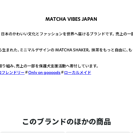
MATCHA VIBES JAPAN
APAN は、日本のかわいい文化とファッションを世界へ届けるブランドです。 売上
まれた、ミニマルデザインの MATCHA SHAKER。 抹茶をもっと自由に
取り組み、売上の一部を保護犬支援活動へ寄付しています。
コフレンドリー
Only on goooods
ローカルメイド
このブランドのほかの商品