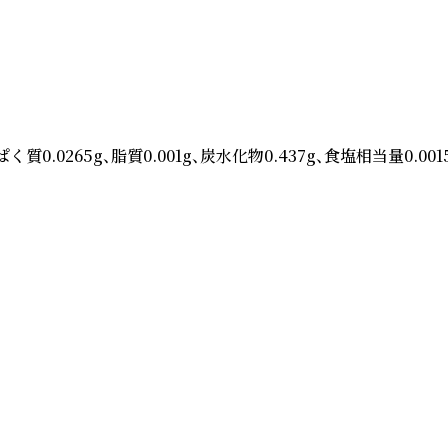
、脂質0.001g、炭水化物0.437g、食塩相当量0.0015g　■カフ