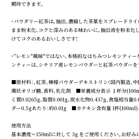
期待できます。

・パウダリー紅茶は。抽出、濃縮した茶葉をスプレードライ
まま粉末化、コクと深みのある味わいに。抽出液を粉末化
けてコクのあるおいしさです！

・“レモン"風味"ではない、本格的なはちみつレモンティ
ンティーは、シチリア産レモンパウダーと紅茶パウダーを
■原材料：、紅茶、檸檬パウダーデキストリン（国内製造、
環状オリゴ糖、香料、乳化剤　■栄養成分表示 １杯分(100mlに
く質0.0265g、脂質0.001g、炭水化物0.437g、食塩相当量0
ダー0.5gあたり：約0.01g　■カテキン含有量 1杯(100ml)パウ
使用方法

基本濃度＝150mlに対して 3g をご使用ください。お