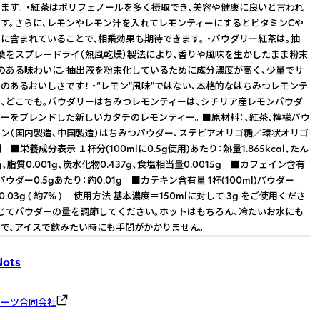
ます。 ・紅茶はポリフェノールを多く摂取でき、美容や健康に良いと言われ
す。さらに、レモンやレモン汁を入れてレモンティーにするとビタミンCや
に含まれていることで、相乗効果も期待できます。 ・パウダリー紅茶は。抽
葉をスプレードライ（熱風乾燥）製法により、香りや風味を生かしたまま粉末
のある味わいに。抽出液を粉末化しているために成分濃度が高く、少量でサ
のあるおいしさです！ ・“レモン"風味"ではない、本格的なはちみつレモンテ
、どこでも。パウダリーはちみつレモンティーは、シチリア産レモンパウダ
ーをブレンドした新しいカタチのレモンティー。 ■原材料：、紅茶、檸檬パウ
ン（国内製造、中国製造）はちみつパウダー、ステビアオリゴ糖／環状オリゴ
 ■栄養成分表示 １杯分(100mlに0.5g使用)あたり：熱量1.865kcal、たん
g、脂質0.001g、炭水化物0.437g、食塩相当量0.0015g ■カフェイン含有
l)パウダー0.5gあたり：約0.01g ■カテキン含有量 1杯(100ml)パウダー
0.03g ( 約7% ) 使用方法 基本濃度＝150mlに対して 3g をご使用くださ
じてパウダーの量を調節してください。ホットはもちろん、冷たいお水にも
で、アイスで飲みたい時にも手間がかかりません。
Nots
ノーツ合同会社