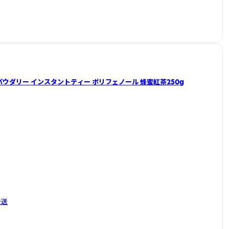
はちみつ紅茶 パウダリー インスタントティー ポリフェノール 蜂蜜紅茶250g
発送