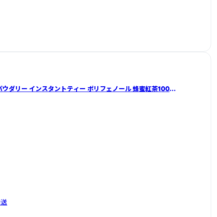
 インスタントティー ポリフェノール 蜂蜜紅茶100g
発送