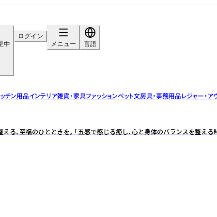
ログイン
呈中
メニュー
言語
ッチン用品
インテリア雑貨・家具
ファッション
ペット
文房具・事務用品
レジャー・ア
える、至福のひとときを。 「五感で感じる癒し、心と身体のバランスを整える時