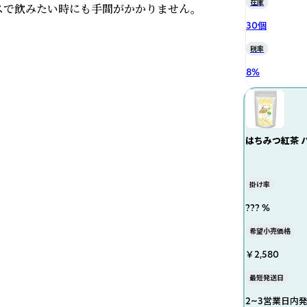
在庫
スで飲みたい時にも手間がかかりません。
30個
税率
8
%
はちみつ紅茶 
掛け率
??? %
希望小売価格
￥2,580
最短発送日
2~3営業日内