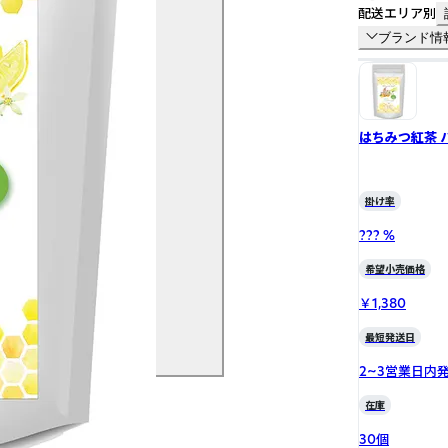
配送エリア別
ブランド情
はちみつ紅茶 
掛け率
??? %
希望小売価格
￥1,380
最短発送日
2~3営業日内
在庫
30個