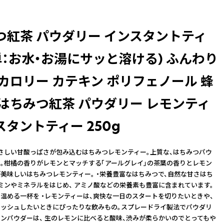
つ紅茶 パウダリー インスタントティ
単：お水・お湯にサッと溶ける) ふんわり
カロリー カテキン ポリフェノール 蜂
 はちみつ紅茶 パウダリー レモンティ
タントティー 250g
さしい甘酸っぱさが包み込むはちみつレモンティー。上質な、はちみつパウ
。柑橘の香りがレモンとマッチする「アールグレイ」の茶葉の香りとレモン
美味しいはちみつレモンティー。 ・栄養豊富なはちみつで、自然な甘さはち
ミンやミネラルをはじめ、 アミノ酸などの栄養素も豊富に含まれています。
温める一杯を ・レモンティーは、爽快な一日のスタートを切りたいときや、
ッシュしたいときにぴったりな飲みもの。スプレードライ製法でパウダリ
ンパウダーは、 生のレモンに比べると酸味、渋みが柔らかいのでとってもや