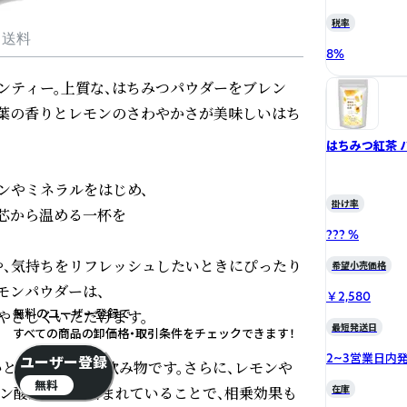
税率
・送料
8
%
ンティー。上質な、はちみつパウダーをブレン
茶葉の香りとレモンのさわやかさが美味しいはち
ンやミネラルをはじめ、

掛け率
芯から温める一杯を

??? %
や、気持ちをリフレッシュしたいときにぴったり
希望小売価格
ンパウダーは、

￥2,580
無料のユーザー登録で
さしくいただけます。

最短発送日
すべての商品の卸価格・取引条件をチェックできます！
2~3営業日内
ユーザー登録
いと言われている飲み物です。さらに、レモンや
無料
ン酸が豊富に含まれていることで、相乗効果も
在庫