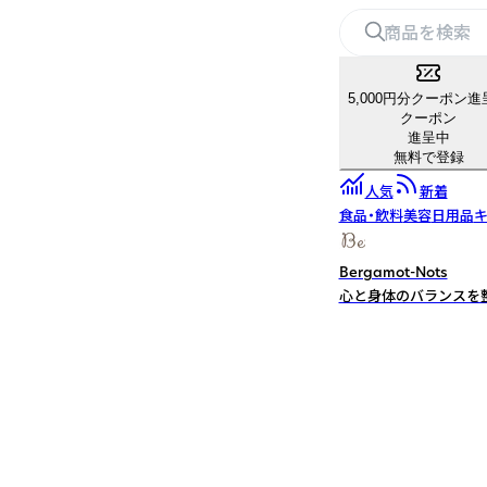
5,000円分クーポン進
クーポン
進呈中
無料で登録
人気
新着
食品・飲料
美容
日用品
キ
Bergamot-Nots
心と身体のバランスを整