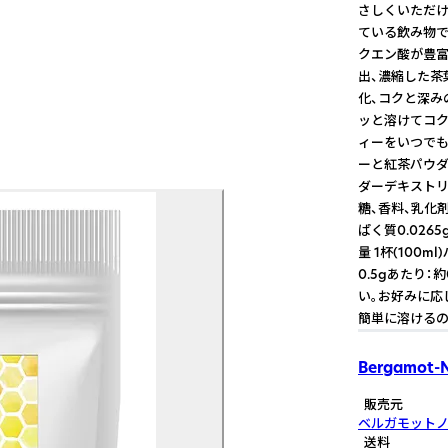
さしくいただけ
ている飲み物で
クエン酸が豊富
出、濃縮した茶
化、コクと深み
ッと溶けてコク
ィーをいつでも
ーと紅茶パウダ
ダーデキストリ
糖、香料、乳化剤
ぱく質0.0265
量 1杯(100m
0.5gあたり：約
い。お好みに応
簡単に溶けるの
Bergamot-
販売元
ベルガモット
送料