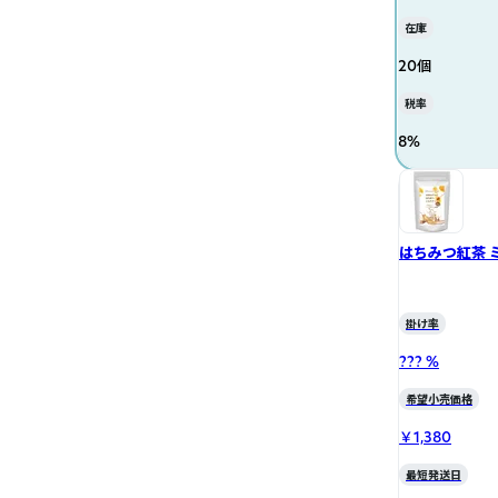
在庫
20個
税率
8
%
はちみつ紅茶 ミルクティー アッサムティ
リング (100g)
掛け率
??? %
希望小売価格
￥1,380
最短発送日