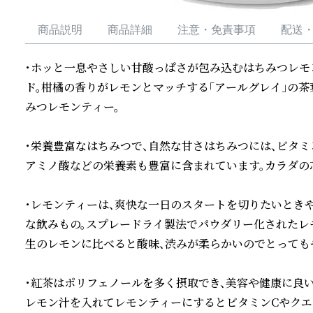
商品説明
商品詳細
注意・免責事項
配送
・ホッと一息やさしい甘酸っぱさが包み込むはちみつレモ
ド。柑橘の香りがレモンとマッチする「アールグレイ」の
みつレモンティー。

・栄養豊富なはちみつで、自然な甘さはちみつには、ビタミ
アミノ酸などの栄養素も豊富に含まれています。カラダの
・レモンティーは、爽快な一日のスタートを切りたいとき
な飲みもの。スプレードライ製法でパウダリー化されたレモ
生のレモンに比べると酸味、渋みが柔らかいのでとってもや
・紅茶はポリフェノールを多く摂取でき、美容や健康に良
レモン汁を入れてレモンティーにするとビタミンCやクエ