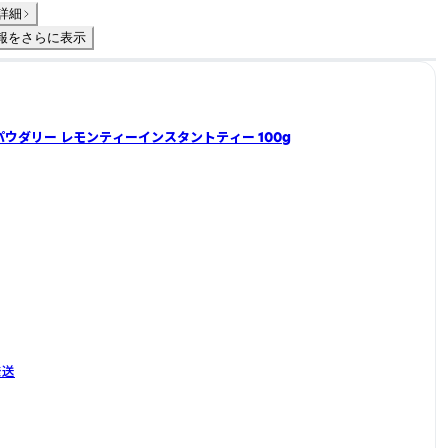
詳細
報をさらに表示
パウダリー レモンティーインスタントティー 100g
発送