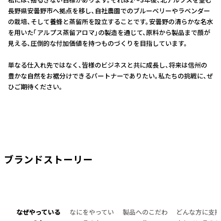
私には、揺るぎない目標があります。それは2〜3年後、北アルプスを望む
長野県安曇野市へ拠点を移し、自社農園でのブルーベリーやラベンダー
の栽培、そして養蜂と蒸留所を設立することです。安曇野の清らかな名水
を用いた「アルプス蒸留アロマ」の製造を通じて、原料から製品まで顔が
見える、圧倒的な付加価値を持つものづくりを目指しています。
単なる仕入れ先ではなく、皆様のビジネスと共に成長し、将来は信州の
豊かな自然をお裾分けできるパートナーでありたい。私たちの挑戦に、ぜ
ひご期待ください。
ブランドストーリー
なぜやっている
なにをやってい
製品へのこだわ
どんな方に支持