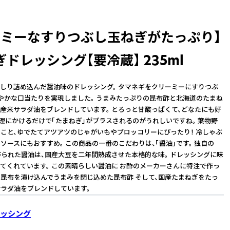
ーミーなすりつぶし玉ねぎがたっぷり】
ドレッシング【要冷蔵】 235ml
しり詰め込んだ醤油味のドレッシング。 タマネギをクリーミーにすりつぶ
やかな口当たりを実現しました。 うまみたっぷりの昆布酢と北海道のたまね
産米サラダ油をブレンドしています。 とろっと甘酸っぱくて、どなたにも好
料理にかけるだけで「たまねぎ」がプラスされるのがうれしいですね。 葉物野
こと、ゆでたてアツアツのじゃがいもやブロッコリーにぴったり！ 冷しゃぶ
ソースにもおすすめ。 この商品の一番のこだわりは、「醤油」です。 独自の
作られた醤油は、国産大豆を二年間熟成させた本格的な味。 ドレッシングに味
てくれています。 この素晴らしい醤油に お酢のメーカーさんに特注で作っ
昆布を漬け込んでうまみを閉じ込めた昆布酢 そして、国産たまねぎをたっ
ラダ油をブレンドしています。
ッシング