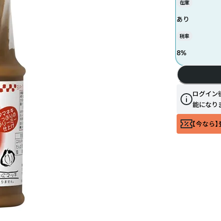
在庫
あり
税率
8
%
ログイン
能になり
【今なら】