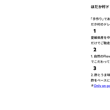
ほだか村ド
「手作り」で
だか村のドレ
1
愛媛県産を中
だけでご馳走
2
1. 自然のF
でこだわって
3
2. 酢とう
酢をベースに
Only on g