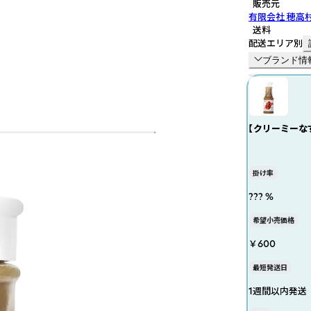
販売元
有限会社 穂高
送料
配送エリア別
ブランド情
【クリーミーな
235ml
掛け率
??? %
希望小売価格
￥600
最短発送日
1週間以内発送