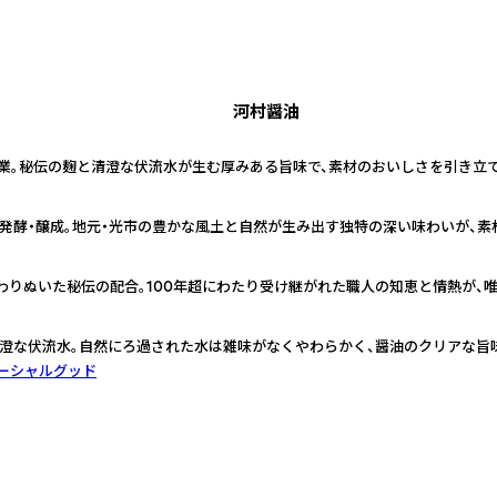
河村醤油
）創業。秘伝の麹と清澄な伏流水が生む厚みある旨味で、素材のおいしさを引き立
発酵・醸成。地元・光市の豊かな風土と自然が生み出す独特の深い味わいが、素
わりぬいた秘伝の配合。100年超にわたり受け継がれた職人の知恵と情熱が、
澄な伏流水。自然にろ過された水は雑味がなくやわらかく、醤油のクリアな旨
ーシャルグッド