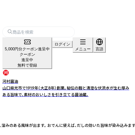
ログイン
5,000円分クーポン進呈中
メニュー
言語
クーポン
進呈中
無料で登録
河村醤油
山口県光市で1919年（大正8年）創業。秘伝の麹と清澄な伏流水が生む厚み
ある旨味で、素材のおいしさを引き立てる醤油蔵。
、深みのある風味が出ます。 おでんに使えば、だしの効いた旨味が染み込みます