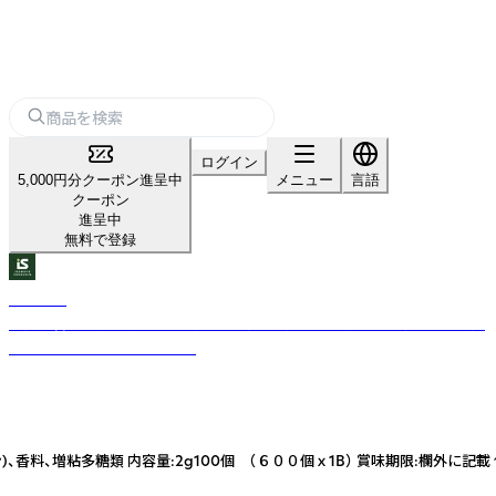
ログイン
5,000円分クーポン進呈中
メニュー
言語
クーポン
進呈中
無料で登録
池本食品
山口県岩国市発、地元食材を活かした麺や調味料を展開し、食卓に新たな美
味しさを届ける食品ブランド
塩酸味料、着色料(ウコン)、香料、増粘多糖類 内容量:2g100個 （６００個ｘ1B） 賞