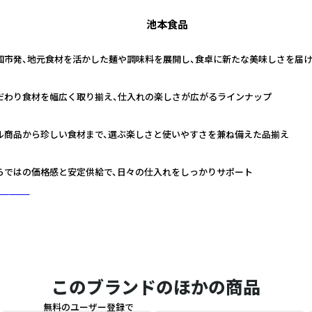
池本食品
国市発、地元食材を活かした麺や調味料を展開し、食卓に新たな美味しさを届
だわり食材を幅広く取り揃え、仕入れの楽しさが広がるラインナップ
ル商品から珍しい食材まで、選ぶ楽しさと使いやすさを兼ね備えた品揃え
らではの価格感と安定供給で、日々の仕入れをしっかりサポート
に詳しく
このブランドのほかの商品
無料のユーザー登録で