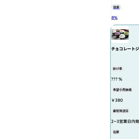
税率
8
%
チョコレート
掛け率
??? %
希望小売価格
￥380
最短発送日
2~3営業日内
在庫