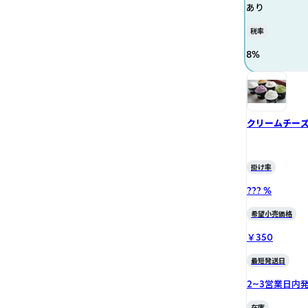
あり
税率
8
%
クリームチー
掛け率
??? %
希望小売価格
￥350
最短発送日
2~3営業日内
在庫