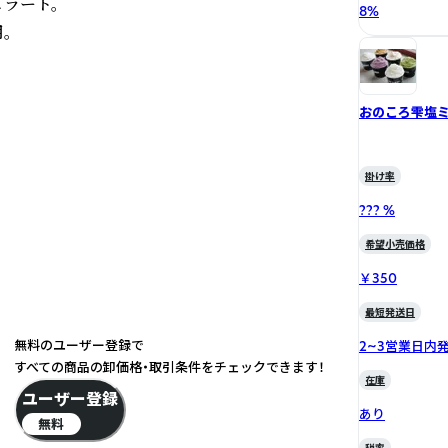
ート。 

8
%
。
おのころ雫塩
掛け率
??? %
希望小売価格
￥350
最短発送日
無料のユーザー登録で
2~3営業日内
すべての商品の卸価格・取引条件をチェックできます！
在庫
ユーザー登録
あり
無料