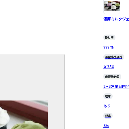
濃厚ミルクジ
掛け率
??? %
希望小売価格
￥350
最短発送日
2~3営業日内
在庫
あり
税率
8
%