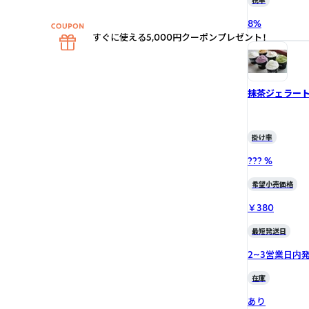
税率
8
%
すぐに使える5,000円クーポンプレゼント！
抹茶ジェラー
掛け率
??? %
希望小売価格
￥380
最短発送日
2~3営業日内
在庫
あり