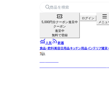
ログイン
5,000円分クーポン進呈中
メニュ
クーポン
進呈中
無料で登録
人気
新着
食品・飲料
美容
日用品
キッチン用品
インテリア雑貨
淡路島の恵み
豊かな自然と匠の技が織り成す至極の逸品。淡路