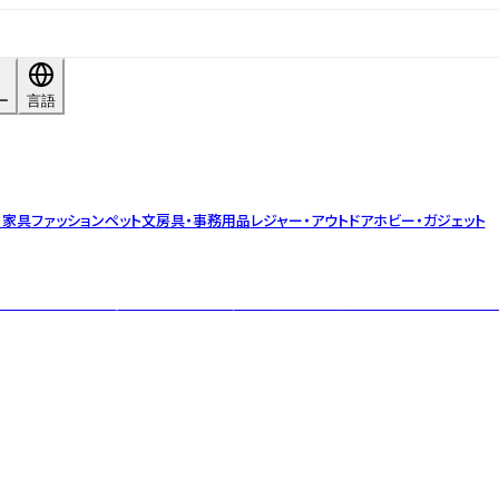
ー
言語
・家具
ファッション
ペット
文房具・事務用品
レジャー・アウトドア
ホビー・ガジェット
島の恵みを贅沢に堪能できる熟成和牛や特選食材が、揺さぶる華やかな味わい