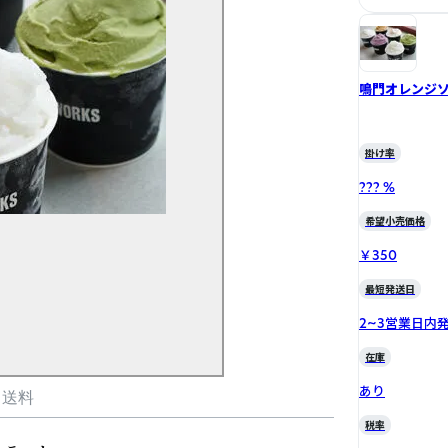
鳴門オレンジ
掛け率
??? %
希望小売価格
￥350
最短発送日
2~3営業日内
在庫
あり
・送料
税率