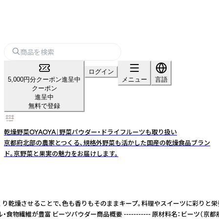
ログイン
5,000円分クーポン進呈中
メニュー
言語
クーポン
進呈中
無料で登録
乾燥野菜OYAOYA｜野菜パウダー・ドライフルーツも取り扱い
京都府北部の農家とつくる、規格外野菜も活かした国産の乾燥食品ブラン
ド。京野菜と果実の魅力をお届けします。
長です。低温でじっくり乾燥させることで、色も香りもそのままキープ。料理やスイー
繊維が豊富 ビーツパウダー商品概要 ----------- 原材料名：ビーツ（京都府