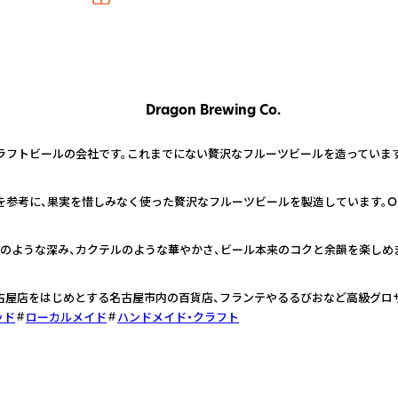
Dragon Brewing Co.
フトビールの会社です。これまでにない贅沢なフルーツビールを造っています。
参考に、果実を惜しみなく使った贅沢なフルーツビールを製造しています。O
のような深み、カクテルのような華やかさ、ビール本来のコクと余韻を楽しめ
古屋店をはじめとする名古屋市内の百貨店、フランテやるるびおなど高級グロ
ッド
ローカルメイド
ハンドメイド・クラフト