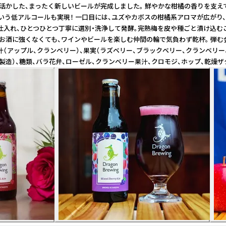
活かした、まったく新しいビールが完成しました。 鮮やかな柑橘の香りを支え
%という低アルコールも実現！ 一口目には、ユズやカボスの柑橘系アロマが広
から仕入れ、ひとつひとつ丁寧に選別・洗浄して発酵。完熟梅を皮や種ごと漬け
なくても、ワインやビールを楽しむ仲間の輪で気負わず乾杯。 弾む会話に鮮やかな
果汁（アップル、クランベリー）、果実（ラズベリー、ブラックベリー、クランベリー、カ
類、バラ花弁、ローゼル、クランベリー果汁、クロモジ、ホップ、乾燥ザクロ / 炭酸ガス