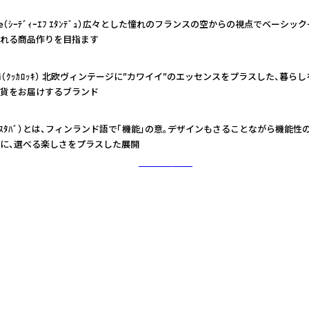
ndue（ｼｰﾃﾞｨｰｴﾌ ｴﾀﾝﾃﾞｭ）広々とした憧れのフランスの空からの視点でベーシ
れる商品作りを目指ます
okki（ｸｯｶﾛｯｷ） 北欧ヴィンテージに”カワイイ”のエッセンスをプラスした、暮
貨をお届けするブランド
+（ﾃｽﾀﾊﾞ）とは、フィンランド語で「機能」の意。デザインもさることながら機能
に、選べる楽しさをプラスした展開
さらに詳しく