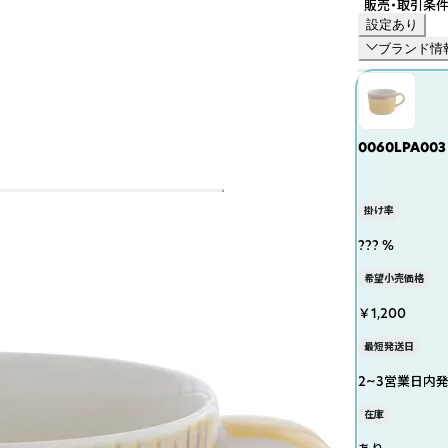
販売・取引条
設定あり
ブランド情
0060LPA00
掛け率
??? %
希望小売価格
￥1,200
最短発送日
2~3営業日内
在庫