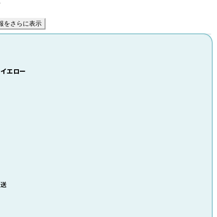
件
報をさらに表示
3 イエロー
発送