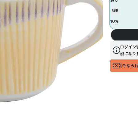
あり
税率
10
%
ログイン
能になり
【今なら】