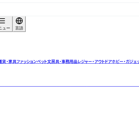
ニュー
言語
雑貨・家具
ファッション
ペット
文房具・事務用品
レジャー・アウトドア
ホビー・ガジェ
す。 着色も描画もこれからという大きな可能性を持つ「素焼き」にスタッフ一