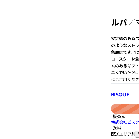
ルパ／マ
安定感のある広
のようなストラ
色展開です。 
コースターや食
ムのあるギフト
喜んでいただけ
にご活用くださ
BISQUE
販売元
株式会社ビス
送料
配送エリア別