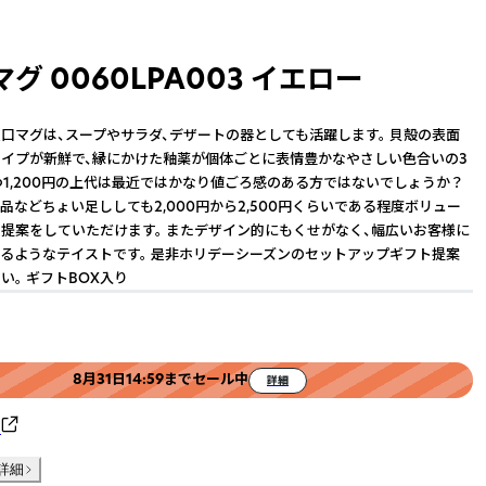
グ 0060LPA003 イエロー
口マグは、スープやサラダ、デザートの器としても活躍します。 貝殻の表面
イプが新鮮で、縁にかけた釉薬が個体ごとに表情豊かなやさしい色合いの3
1つ1,200円の上代は最近ではかなり値ごろ感のある方ではないでしょうか？
品などちょい足ししても2,000円から2,500円くらいである程度ボリュー
提案をしていただけます。 またデザイン的にもくせがなく、幅広いお客様に
るようなテイストです。 是非ホリデーシーズンのセットアップギフト提案
い。 ギフトBOX入り
8月31日14:59までセール中
詳細
ク
詳細