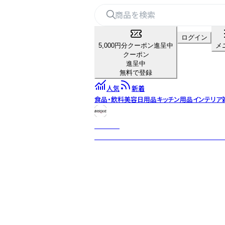
ログイン
5,000円分クーポン進呈中
メ
クーポン
進呈中
無料で登録
人気
新着
食品・飲料
美容
日用品
キッチン用品
インテリア
BISQUE
「ビスク」には「素焼き」という意味がありま