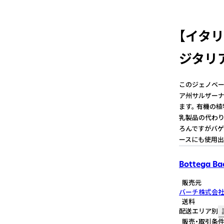
【イタ
ジタリ
このジェノベー
ア州サルザーナ
ます。 有機の
乳製品の代わり
ろんですがバゲ
ースにも使用出
Bottega Ba
販売元
バーチ株式会
送料
配送エリア別
販売・取引条