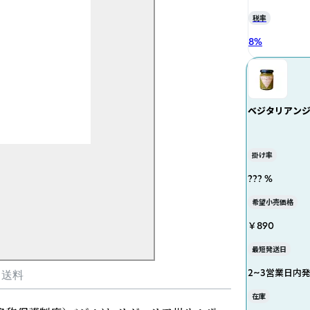
税率
8
%
ベジタリアン
掛け率
??? %
希望小売価格
￥890
最短発送日
2~3営業日内
・送料
在庫