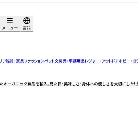
メニュー
言語
リア雑貨・家具
ファッション
ペット
文房具・事務用品
レジャー・アウトドア
ホビー・ガ
たオーガニック食品を輸入。見た目・美味しさ・身体への優しさを大切にした「