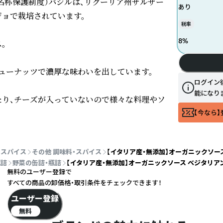
地名称保護制度）バジルは、リグーリア州サルザー
あり
ョで栽培されています。

税率
8
%


ューナッツで濃厚な味わいを出しています。

ログイン
能になり
り、チーズが入っていないので様々な料理やソ
【今なら】
・スパイス
その他 調味料・スパイス
【イタリア産・無添加】オーガニックソー
瓶詰
野菜の缶詰・瓶詰
【イタリア産・無添加】オーガニックソース ベジタリア
無料のユーザー登録で
すべての商品の卸価格・取引条件をチェックできます！
ユーザー登録
無料