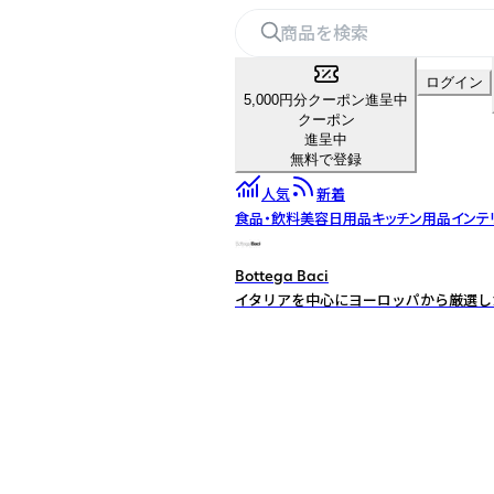
ログイン
5,000円分クーポン進呈中
クーポン
進呈中
無料で登録
人気
新着
食品・飲料
美容
日用品
キッチン用品
インテ
Bottega Baci
イタリアを中心にヨーロッパから厳選し