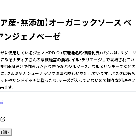
リア産・無添加】オーガニックソース ベ
アンジェノベーゼ
ゼに使用しているジェノバP.D.O.（原産地名称保護制度）バジルは、リグーリ
にあるナディアさんの家族経営の農場、イル・チリエージョで栽培されてい
植物性原料だけで作られた香り豊かなバジルソース。 パルメザンチーズなどの
に、クルミやカシューナッツで濃厚な味わいを出しています。 パスタはもち
ットやサンドイッチに塗ったり、チーズが入っていないので様々な料理やソ
来ます。
ci
社
詳細
件