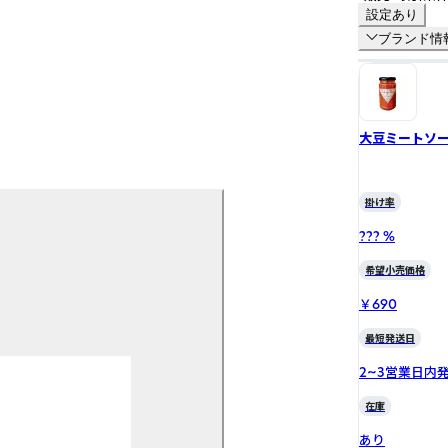
設定あり
ブランド情
大豆ミートソ
掛け率
??? %
希望小売価格
￥690
最短発送日
2~3営業日内
在庫
あり