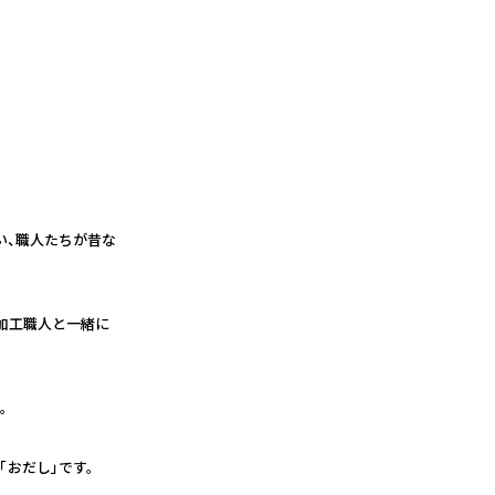
い、職人たちが昔な
加工職人と一緒に
。
おだし」です。