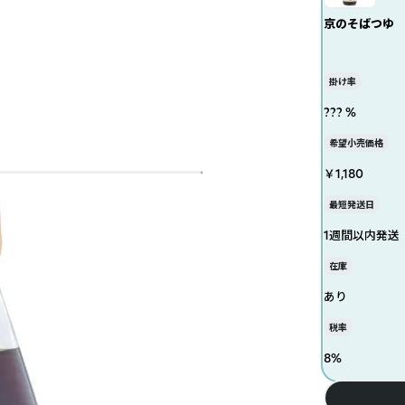
京のそばつゆ
掛け率
??? %
希望小売価格
￥1,180
最短発送日
1週間以内発送
在庫
あり
税率
8
%