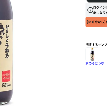
ログイン
能になり
【今なら】
関連するサン
京のそばつゆ