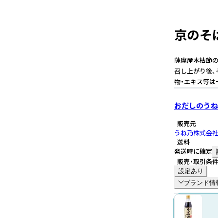
京のそ
薩摩産本枯節の
召し上がり後、
物・エキス等は
おだしのうね
販売元
うね乃株式会
送料
発送時に確定
販売・取引条
設定あり
ブランド情