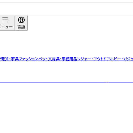
メニュー
言語
ア雑貨・家具
ファッション
ペット
文房具・事務用品
レジャー・アウトドア
ホビー・ガジ
創業。 余計なものを加えず選びぬいた素材だけを使い、職人たちが昔ながらの製