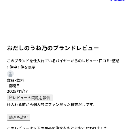
おだしのうね乃のブランドレビュー
このブランドを仕入れているバイヤーからのレビュー・口コミ・感想
1 件中 1 件を表示
食品・飲料
投稿日
2025/11/17
レビューの問題を報告
仕入れる前から個人的にファンだった粉末だしです。
便利で美味しいです！
続きを読む
このレビューは以下の商品の注文をもとにおこなわれました