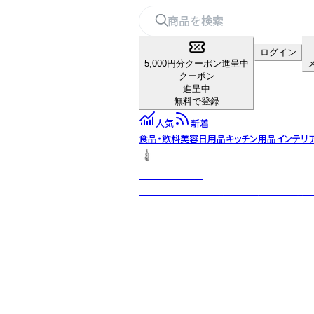
ログイン
5,000円分クーポン進呈中
クーポン
進呈中
無料で登録
人気
新着
食品・飲料
美容
日用品
キッチン用品
インテリ
おだしのうね乃
おだしのうね乃は、明治36年（1903年）