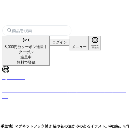
ログイン
5,000円分クーポン進呈中
メニュー
言語
クーポン
進呈中
無料で登録
NyanSuke77
オリジナルキャラクター『ハチ』をメインに、猫への想いを込めた雑貨・アパ
レルを展開するブランドでお取引が保護猫支援や障がい者福祉に繋がりま
す。
の厚手生地） マグネットフック付き 猫や花の温かみのあるイラスト。 中国製。