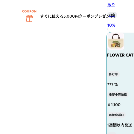
あり
税率
すぐに使える5,000円クーポンプレゼント！
10
%
FLOWER CAT
掛け率
??? %
希望小売価格
￥1,100
最短発送日
1週間以内発送