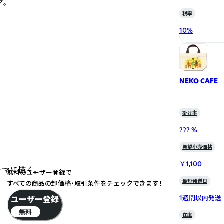
。

税率
10
%
NEKO CAFE
掛け率
??? %
希望小売価格
￥1,100
マに描く。
無料のユーザー登録で
最短発送日
すべての商品の卸価格・取引条件をチェックできます！
1週間以内発送
ユーザー登録
無料
在庫