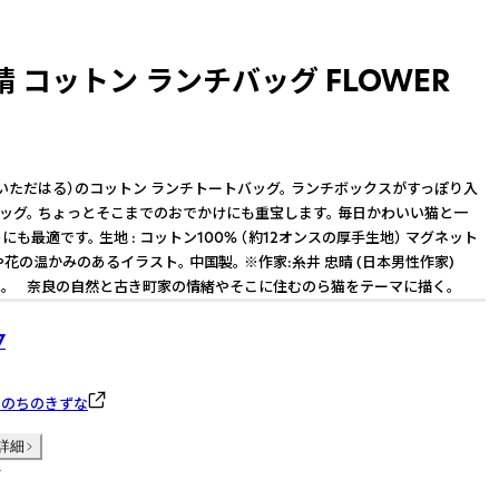
 コットン ランチバッグ FLOWER
いただはる）のコットン ランチトートバッグ。 ランチボックスがすっぽり入
ッグ。 ちょっとそこまでのおでかけにも重宝します。 毎日かわいい猫と一
トにも最適です。 生地 : コットン100% （約12オンスの厚手生地） マグネット
や花の温かみのあるイラスト。 中国製。 ※作家:糸井 忠晴 (日本男性作家)
。 奈良の自然と古き町家の情緒やそこに住むのら猫をテーマに描く。
7
いのちのきずな
詳細
件