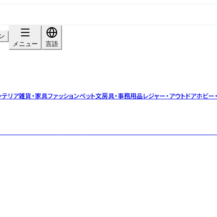
ン
メニュー
言語
ンテリア雑貨・家具
ファッション
ペット
文房具・事務用品
レジャー・アウトドア
ホビー
インに、猫への想いを込めた雑貨・アパレルを展開するブランドでお取引が保