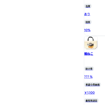
在庫
あり
税率
10
%
箱ねこ
掛け率
??? %
希望小売価格
￥1,100
最短発送日