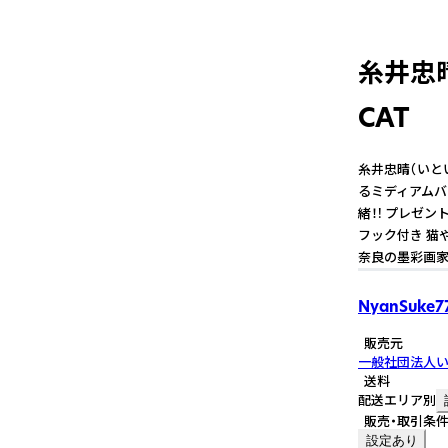
糸井忠晴
CAT
糸井忠晴（いと
るミディアムバ
緒！! プレゼン
フック付き 猫
奈良の墨彩画家
NyanSuke7
販売元
一般社団法人
送料
配送エリア別
販売・取引条
設定あり