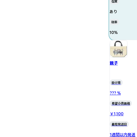
在庫
あり
税率
10
%
親子
掛け率
??? %
希望小売価格
￥1,100
最短発送日
1週間以内発送