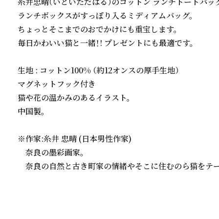
糸井忠晴（いといただはる）のコットン ランチトートバッグ
ランチボックスがすっぽり入るミディアムバッグ。

ちょっとそこまでのおでかけにも重宝します。 

毎日かわいい猫と一緒！! プレゼントにも最適です。

生地 : コットン100% （約12オンスの厚手生地）

マグネットフック付き

猫や花の温かみのあるイラスト。

中国製。

※作家:糸井 忠晴 (日本男性作家)

　奈良の墨彩画家。

　奈良の自然と古き町家の情緒やそこに住むのら猫をテー
続きを読む