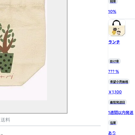
税率
10
%
ランチ
掛け率
??? %
希望小売価格
￥1,100
最短発送日
1週間以内発送
・送料
在庫
あり