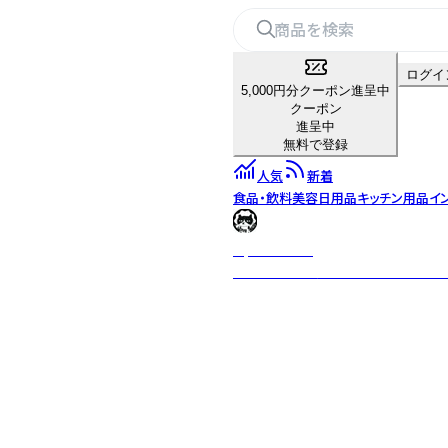
ログイ
5,000円分クーポン進呈中
クーポン
進呈中
無料で登録
人気
新着
食品・飲料
美容
日用品
キッチン用品
イ
NyanSuke77
オリジナルキャラクター『ハチ』をメ