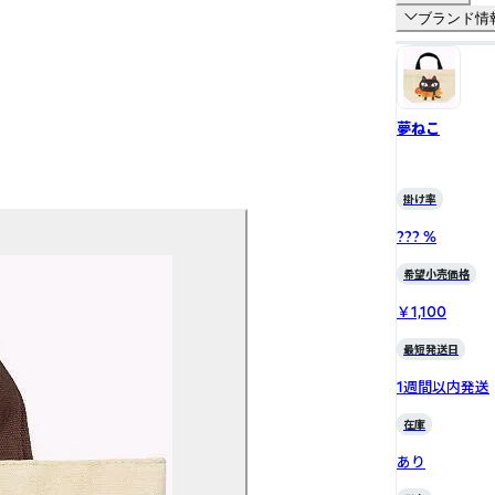
ブランド情
夢ねこ
掛け率
??? %
希望小売価格
￥1,100
最短発送日
1週間以内発送
在庫
あり