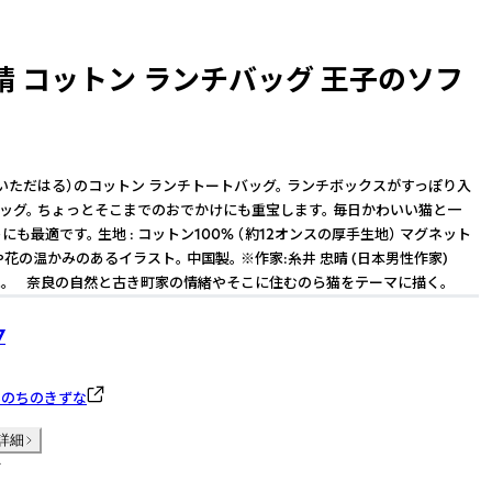
晴 コットン ランチバッグ 王子のソフ
いただはる）のコットン ランチトートバッグ。 ランチボックスがすっぽり入
ッグ。 ちょっとそこまでのおでかけにも重宝します。 毎日かわいい猫と一
トにも最適です。 生地 : コットン100% （約12オンスの厚手生地） マグネット
や花の温かみのあるイラスト。 中国製。 ※作家:糸井 忠晴 (日本男性作家)
。 奈良の自然と古き町家の情緒やそこに住むのら猫をテーマに描く。
7
いのちのきずな
詳細
件