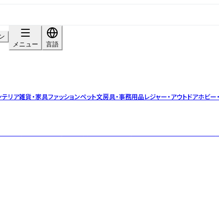
ン
メニュー
言語
ンテリア雑貨・家具
ファッション
ペット
文房具・事務用品
レジャー・アウトドア
ホビー
インに、猫への想いを込めた雑貨・アパレルを展開するブランドでお取引が保