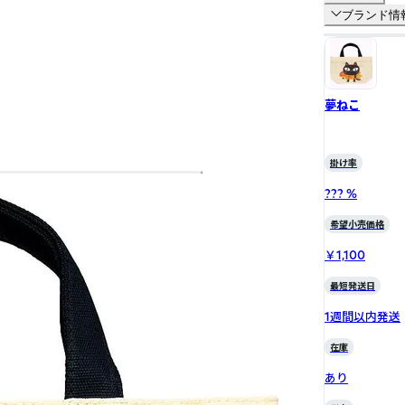
ブランド情
夢ねこ
掛け率
??? %
希望小売価格
￥1,100
最短発送日
1週間以内発送
在庫
あり