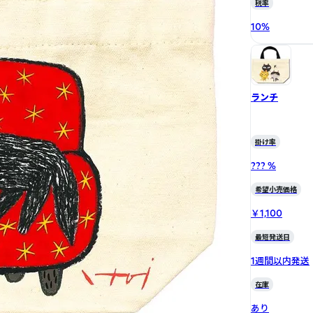
税率
10
%
ランチ
掛け率
??? %
希望小売価格
￥1,100
最短発送日
1週間以内発送
在庫
あり