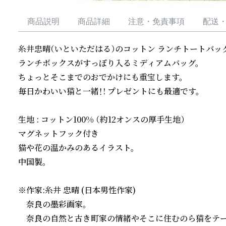
商品説明
商品詳細
注意・免責事項
配送
糸井忠晴（いといただはる）のコットン ランチトートバッグ
ランチボックスがすっぽり入るミディアムバッグ。

ちょっとそこまでのおでかけにも重宝します。 

毎日かわいい猫と一緒！! プレゼントにも最適です。

生地 : コットン100% （約12オンスの厚手生地）

マグネットフック付き

猫や花の温かみのあるイラスト。

中国製。

※作家:糸井 忠晴 (日本男性作家)

　奈良の墨彩画家。

　奈良の自然と古き町家の情緒やそこに住むのら猫をテー