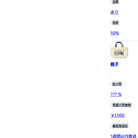
在庫
あり
税率
10
%
親子
掛け率
??? %
希望小売価格
￥1,100
最短発送日
1週間以内発送