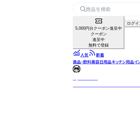
ログイ
5,000円分クーポン進呈中
クーポン
進呈中
無料で登録
人気
新着
食品・飲料
美容
日用品
キッチン用品
イ
NyanSuke77
オリジナルキャラクター『ハチ』をメ