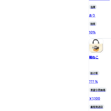
在庫
あり
税率
10
%
箱ねこ
掛け率
??? %
希望小売価格
￥1,100
最短発送日