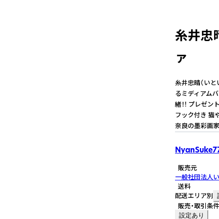
糸井忠
ァ
糸井忠晴（いと
るミディアムバ
緒！! プレゼン
フック付き 猫
奈良の墨彩画家
NyanSuke7
販売元
一般社団法人
送料
配送エリア別
販売・取引条
設定あり