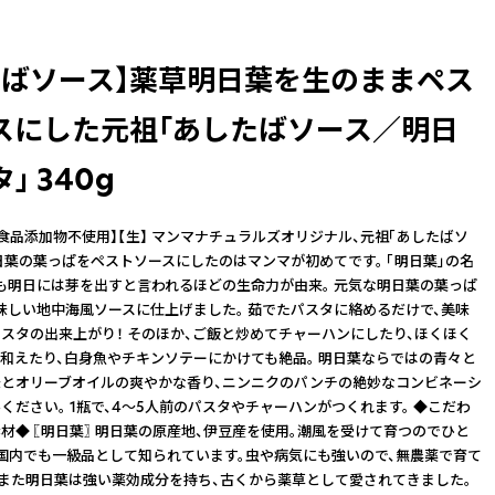
たばソース】薬草明日葉を生のままペス
スにした元祖「あしたばソース／明日
」 340g
【食品添加物不使用】【生】 マンマナチュラルズオリジナル、元祖「あしたばソ
明日葉の葉っぱをペストソースにしたのはマンマが初めてです。 「明日葉」の名
も明日には芽を出すと言われるほどの生命力が由来。 元気な明日葉の葉っぱ
味しい地中海風ソースに仕上げました。 茹でたパスタに絡めるだけで、美味
スタの出来上がり！ そのほか、ご飯と炒めてチャーハンにしたり、ほくほく
和えたり、白身魚やチキンソテーにかけても絶品。 明日葉ならではの青々と
とオリーブオイルの爽やかな香り、ニンニクのパンチの絶妙なコンビネーシ
ください。 1瓶で、4～5人前のパスタやチャーハンがつくれます。 ◆こだわ
材◆ 〖明日葉〗 明日葉の原産地、伊豆産を使用。潮風を受けて育つのでひと
国内でも一級品として知られています。虫や病気にも強いので、無農薬で育て
 また明日葉は強い薬効成分を持ち、古くから薬草として愛されてきました。