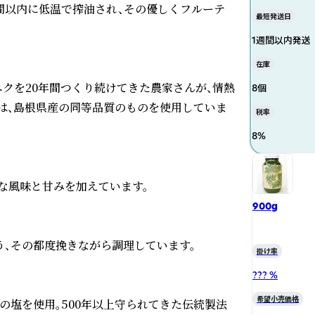
間以内に低温で搾油され、その優しくフルーテ
最短発送日
1週間以内発送
在庫
クを20年間つくり続けてきた農家さんが、情熱
8個
は、島根県産の同等品質のものを使用していま
税率
8
%
風味と甘みを加えています。

900g
、その都度挽きながら調理しています。

掛け率
??? %
希望小売価格
の塩を使用。500年以上守られてきた伝統製法