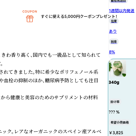
最短発送日
1週間以内発送
すぐに使える5,000円クーポンプレゼント！
在庫
あり
税率
8
%
ときわ香り高く、国内でも一級品として知られて


されてきました。特に希少なポリフェノール系
や血栓の抑制のほか、糖尿病予防としても注目
340g
とから健康と美容のためのサプリメントの材料
掛け率
??? %
希望小売価格
ニック。レアなオーガニックのスペイン産アルベ
￥3,825