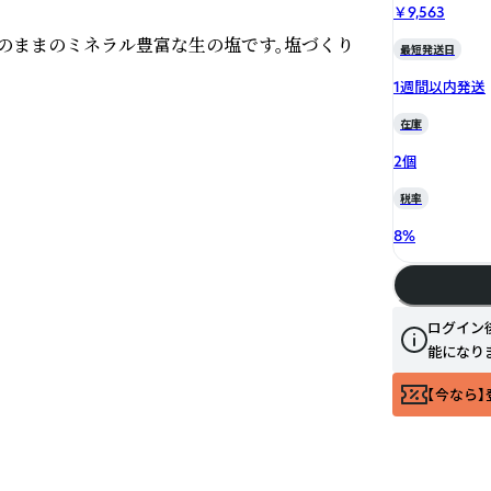
￥9,563
のままのミネラル豊富な生の塩です。塩づくり
最短発送日
1週間以内発送
在庫
2個
税率
るだけ。分量は1人前につき大さじ1強が目安。
8
%
ログイン
、ご飯を入れて炒めます。油は足さなくても大丈
能になり
【今なら】
て。仕上げに生胡椒の塩漬けをトッピングする