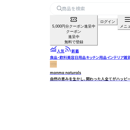
ログイン
5,000円分クーポン進呈中
メニ
クーポン
進呈中
無料で登録
人気
新着
食品・飲料
美容
日用品
キッチン用品
インテリア雑
manma naturals
自然の恵みを生かし、関わった人全てがハッピー