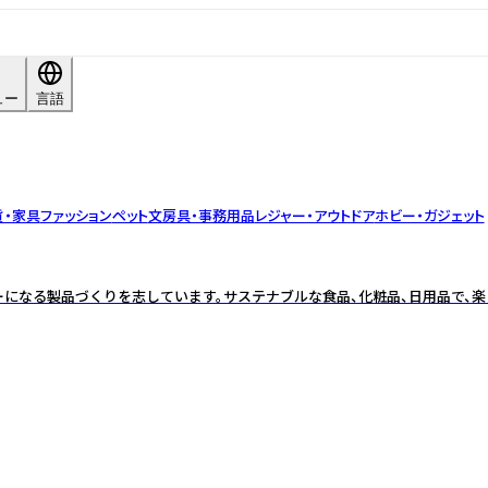
ュー
言語
貨・家具
ファッション
ペット
文房具・事務用品
レジャー・アウトドア
ホビー・ガジェット
になる製品づくりを志しています。サステナブルな食品、化粧品、日用品で、