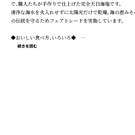
で、職人たちが手作りで仕上げた完全天日海塩です。

清浄な海水を火入れせずに太陽光だけで乾燥。海の恵みそ
の伝統を守るためフェアトレードを実施しています。

◆おいしい食べ方、いろいろ◆　

続きを読む
〖あしたばパスタ〗　

茹であがったアツアツのパスタに、あしたばソースをからめ
お好みで引き立ての黒コショウや粉チーズをかけて。

〖あしたばチャーハン〗　

フライパンにあしたばソースを入れ、油代わりに伸ばして
夫。ソースの分量は、一人前につき大さじ1強が目安です。

〖あしたばポテト〗

ホクホクに茹でたジャガイモに、あしたばソースをからめ