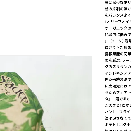
特に希少なポリ
栓の抑制のほか
をバランスよく
〖オリーブオイ
オーガニックの
間以内に低温で
〖ニンニク〗 
続けてきた農家
島根県産の同等
のを厳選。ソー
クのスリランカ
インドネシア 
きた伝統製法で
に太陽光だけで
るためフェアト
タ〗 茹であが
き大さじ1強が
ハン〗 フライ
油は足さなくて
ポテト〗 ホク
漬けをトッピン