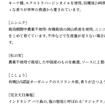
キーナ種、エクストラバージンオイルを使用。収穫後24時
ィな香りが世界の食通から愛されています。

〖ニンニク〗

栽培期間中農薬不使用・有機栽培の岡山県産を使用。ニンニ
をこめて育てています。不作などで生産量が足りない場合
す。

〖松の実〗

農薬不使用で栽培した中国産のものを厳選。ソースに上質な
〖こしょう〗

有機JAS認証オーガニックのスリランカ産。香りが立つよう
〖完全天日海塩〗

インドネシア バリ島の、塩の聖地と呼ばれる「テジャクラ」