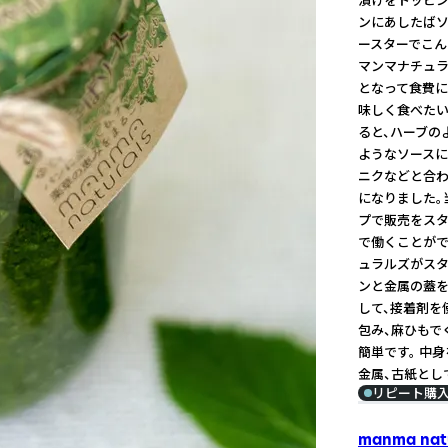
ンにあしたばソ
ースターでこん
マンマナチュラ
となって食費に
味しく食べたい
ると、ハーブの
ようなソースに
ニクなどと合わ
になりました。
プで販売をスタ
で働くことがで
ュラルズがスタ
ンと金属の蓋を
して、接着剤を
包み、麻ひもで
簡単です。 中
金属、古紙とし
リピート購
manma natu