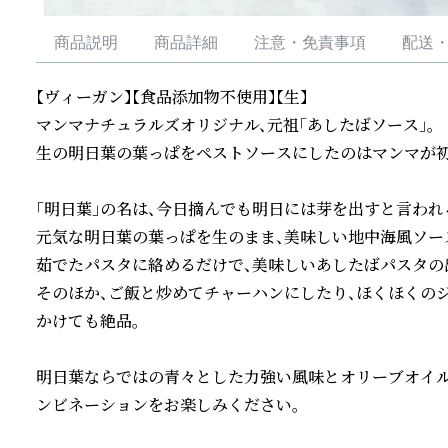
商品説明
商品詳細
注意・免責事項
配送
【ヴィーガン】【食品添加物不使用】【生】

マンマナチュラルズオリジナル、元祖「あしたばソース」。

生の明日葉の葉っぱをペストソースにしたのはマンマが初め
「明日葉」の名は、今日摘んでも明日には芽を出すと言われ
元気な明日葉の葉っぱを生のまま、美味しい地中海風ソース
茹でたパスタに絡めるだけで、美味しいあしたばパスタの出
そのほか、ご飯と炒めてチャーハンにしたり、ほくほくの
かけても絶品。

明日葉ならではの青々とした力強い風味とオリーブオイル
ンビネーションをお楽しみください。
