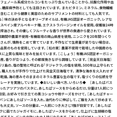
フェノール系成分カルコンをたっぷり含んでいることから、抗酸化作用や血
、糖尿病予防としても注目されています。 またビタミン、ミネラル、食物繊維
含むことから健康と美容のためのサプリメントの材料としても人気です。
ル〗 味の決め手となるオリーブオイルは、有機JAS認証オーガニック。レアな
スペイン産アルベキーナ種、エクストラバージンオイルを使用。収穫後24時
搾油され、その優しくフルーティな香りが世界の食通から愛されています。
栽培期間中農薬不使用・有機栽培の岡山県産を使用。ニンニクを20年間つくり
さんが、情熱をこめて育てています。不作などで生産量が足りない場合は、
品質のものを使用しています。 〖松の実〗 農薬不使用で栽培した中国産のも
スに上質な風味と甘みを加えています。 〖こしょう〗 有機JAS認証オーガニッ
産。香りが立つよう、その都度挽きながら調理しています。 〖完全天日海塩〗
バリ島の、塩の聖地と呼ばれる「テジャクラ」の塩を使用。500年以上守られて
、職人たちが手作りで仕上げた完全天日海塩です。 清浄な海水を火入れせず
乾燥。海の恵みそのままのミネラル豊富な生の塩です。塩づくりの伝統を守
レードを実施しています。 ◆おいしい食べ方、いろいろ◆ 〖あしたばパス
ったアツアツのパスタに、あしたばソースをからめるだけ。分量は1人前につ
目安。お好みで引き立ての黒コショウや粉チーズをかけて。 〖あしたばチャー
パンにあしたばソースを入れ、油代わりに伸ばして、ご飯を入れて炒めます。
も大丈夫。ソースの分量は、一人前につき大さじ1強が目安です。 〖あしたば
ホクに茹でたジャガイモに、あしたばソースをからめて。仕上げに生胡椒の塩
グすると、パンチの効いた大人味になります。 〖あしたばピザトースト〗 パ