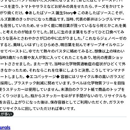
ースを塗り、トマトやサラミなどお好みの具をせたたら、チーズをかけてト
がり焼くだけ。 ◆あしたばソース 誕生Story◆ このあしたばソースこそが、
ルズ創業のきっかけになった商品です。当時、代表の新井はシングルマザー
も苦労していたため、せっかく庭に明日葉が茂っているなら何とかこれを美
、と考えたのが始まりでした。試しに生のまま葉をちぎってひと口食べてみ
ような苦みとさわやかさが口の中に広がりました。「これならジェノベーゼの
すると、美味しいはず！」とひらめき、明日葉を刻んでオリーブオイルやニン
せてペーストに。ゆでたて熱々のパスタに絡めてみると、想像以上の味わい
当時3歳だった娘や友人が気に入ってくれたこともあり、地元の産直ショッ
ートささせました。 また一方で、当時は化学物質過敏症の症状がひどくて外
きなかったため、それならこれを仕事にしようと決意。こうしてマンマナチ
ートしました。 ◆エコパッケージ◆ 容器にはリサイクル率の高いガラスビ
採用し、プラスチック削減に努めています。ラベルは化学物質フリーを目指
使うステッカーは使用していません。未漂白のクラフト紙で商品のトップを
くくりつけました。瓶からステッカーをはがす手間がないので、リサイクルも
身をお召し上がりになった後は、保存容器としてご利用いただくか、ガラスや
てリサイクルに回していただければ幸いです。
入が多い
rals