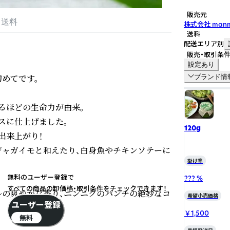
販売元
・送料
株式会社 manma
送料
配送エリア別
販売・取引条
設定あり
てです。

ブランド情
るほどの生命力が由来。

に仕上げました。

120g
来上がり！

ジャガイモと和えたり、白身魚やチキンソテーに
掛け率
無料のユーザー登録で
??? %
すべての商品の卸価格・取引条件をチェックできます！
の爽やかな香り、ニンニクのパンチの絶妙なコ
希望小売価格
ユーザー登録
￥1,500
無料